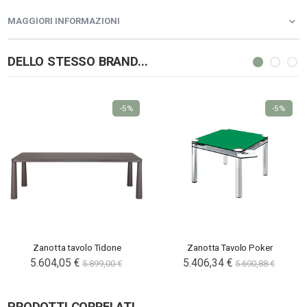
MAGGIORI INFORMAZIONI
DELLO STESSO BRAND...
-5%
-5%
Zanotta tavolo Tidone
Zanotta Tavolo Poker
5.604,05 €
Special
5.406,34 €
5.899,00 €
5.690,88 €
Price
PRODOTTI CORRELATI