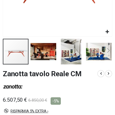
Vai
Zanotta tavolo Reale CM
all'inizio
della
galleria
di
immagini
6.507,50 €
6.850,00 €
-5%
RISPARMIA 5% EXTRA ›