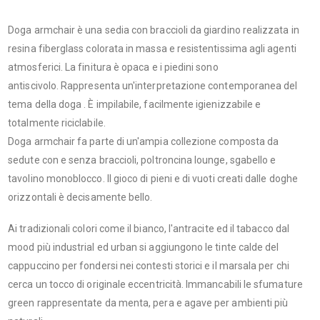
Doga armchair è una sedia con braccioli da giardino realizzata in
resina fiberglass colorata in massa e resistentissima agli agenti
atmosferici. La finitura è opaca e i piedini sono
antiscivolo. Rappresenta un'interpretazione contemporanea del
tema della doga .‎ È impilabile, facilmente igienizzabile e
totalmente riciclabile.‎
Doga armchair fa parte di un'ampia collezione composta da
sedute con e senza braccioli, poltroncina lounge, sgabello e
tavolino monoblocco. Il gioco di pieni e di vuoti creati dalle doghe
orizzontali è decisamente bello.
Ai tradizionali colori come il bianco, l'antracite ed il tabacco dal
mood più industrial ed urban si aggiungono le tinte calde del
cappuccino per fondersi nei contesti storici e il marsala per chi
cerca un tocco di originale eccentricità.‎ Immancabili le sfumature
green rappresentate da menta, pera e agave per ambienti più