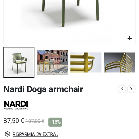
Vai
Nardi Doga armchair
all'inizio
della
galleria
di
immagini
87,50 €
107,00 €
-18%
RISPARMIA 5% EXTRA ›