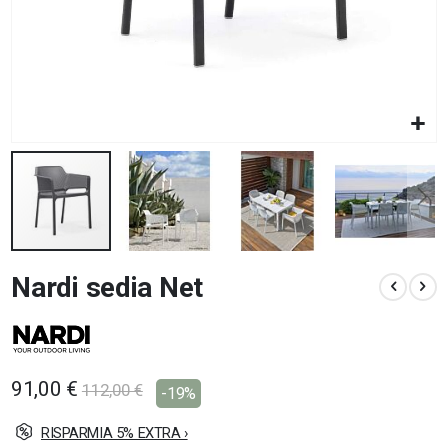
Vai
Nardi sedia Net
all'inizio
della
galleria
di
immagini
91,00 €
112,00 €
-19%
RISPARMIA 5% EXTRA ›