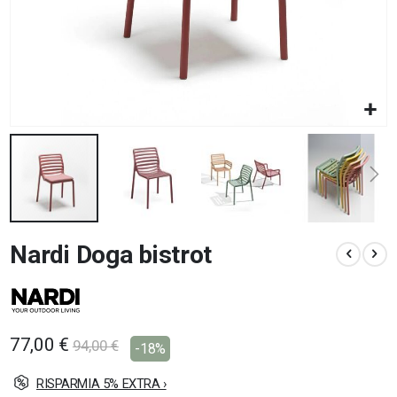
Vai
Nardi Doga bistrot
all'inizio
della
galleria
di
immagini
77,00 €
94,00 €
-18%
RISPARMIA 5% EXTRA ›