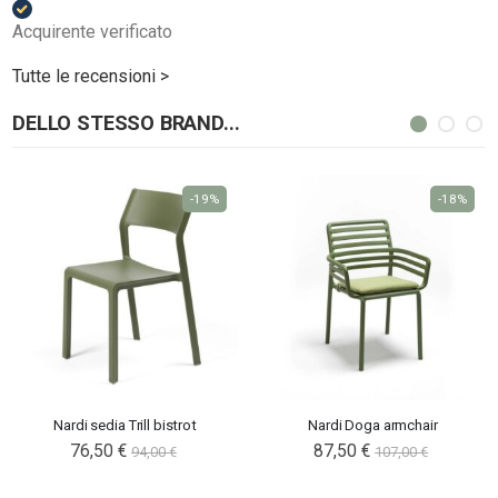
Acquirente verificato
Tutte le recensioni >
DELLO STESSO BRAND...
-19%
-18%
Nardi sedia Trill bistrot
Nardi Doga armchair
76,50 €
87,50 €
94,00 €
107,00 €