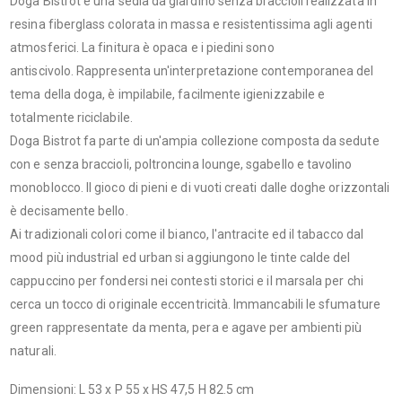
Doga Bistrot è una sedia da giardino senza braccioli realizzata in
resina fiberglass colorata in massa e resistentissima agli agenti
atmosferici. La finitura è opaca e i piedini sono
antiscivolo. Rappresenta un'interpretazione contemporanea del
tema della doga,‎ è impilabile, facilmente igienizzabile e
totalmente riciclabile.‎
Doga Bistrot fa parte di un'ampia collezione composta da sedute
con e senza braccioli, poltroncina lounge, sgabello e tavolino
monoblocco. Il gioco di pieni e di vuoti creati dalle doghe orizzontali
è decisamente bello.
Ai tradizionali colori come il bianco, l'antracite ed il tabacco dal
mood più industrial ed urban si aggiungono le tinte calde del
cappuccino per fondersi nei contesti storici e il marsala per chi
cerca un tocco di originale eccentricità.‎ Immancabili le sfumature
green rappresentate da menta, pera e agave per ambienti più
naturali.‎
Dimensioni: L 53 x P 55 x HS 47,5 H 82.5 cm