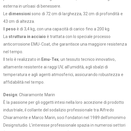
esterna in un’oasi di benessere.
Le
dimensioni
sono di 72 cm di larghezza, 32 cm di profondità e
43 cm di altezza.
Il
peso
è di 3,4 kg, con una capacità di carico fino a 200 kg.
La
struttura in acciaio
è trattata con lo speciale processo
anticorrosione EMU-Coat, che garantisce una maggiore resistenza
nel tempo.
Il telo è realizzato in
Emu-Tex
, un tessuto tecnico innovativo,
altamente resistente ai raggi UV, all’umidità, agli sbalzi di
temperatura e agli agenti atmosferici, assicurando robustezza e
affidabilità nel tempo.
Design
: Chiaramonte Marin
È la passione per gli oggetti intesi nella loro accezione di prodotto
industriale, il collante del sodalizio professionale tra Alfredo
Chiaramonte e Marco Marin, soci fondatori nel 1989 dell’omonimo
Designstudio. L’interesse professionale spazia in numerosi settori