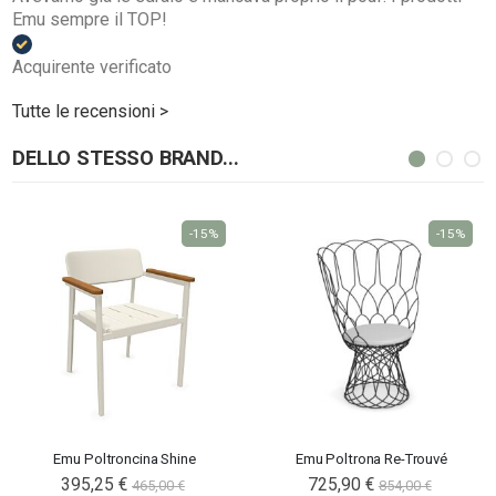
Emu sempre il TOP!
Acquirente verificato
Tutte le recensioni >
DELLO STESSO BRAND...
-15%
-15%
Emu Poltroncina Shine
Emu Poltrona Re-Trouvé
395,25 €
725,90 €
465,00 €
854,00 €