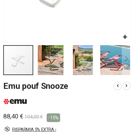
Vai
Emu pouf Snooze
all'inizio
della
galleria
di
immagini
88,40 €
104,00 €
-15%
RISPARMIA 5% EXTRA ›