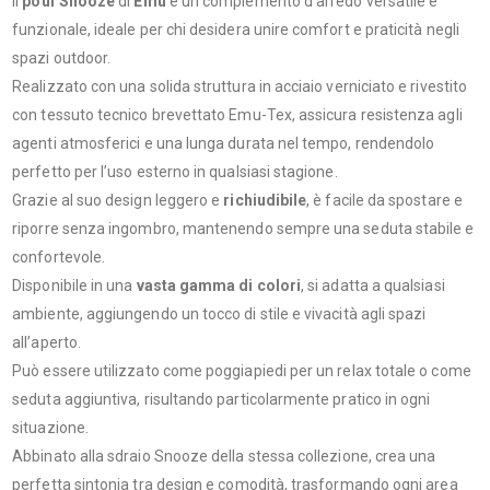
Il
pouf Snooze
di
Emu
è un complemento d’arredo versatile e
funzionale, ideale per chi desidera unire comfort e praticità negli
spazi outdoor.
Realizzato con una solida struttura in acciaio verniciato e rivestito
con tessuto tecnico brevettato Emu-Tex, assicura resistenza agli
agenti atmosferici e una lunga durata nel tempo, rendendolo
perfetto per l’uso esterno in qualsiasi stagione.
Grazie al suo design leggero e
richiudibile
, è facile da spostare e
riporre senza ingombro, mantenendo sempre una seduta stabile e
confortevole.
Disponibile in una
vasta gamma di colori
, si adatta a qualsiasi
ambiente, aggiungendo un tocco di stile e vivacità agli spazi
all’aperto.
Può essere utilizzato come poggiapiedi per un relax totale o come
seduta aggiuntiva, risultando particolarmente pratico in ogni
situazione.
Abbinato alla sdraio Snooze della stessa collezione, crea una
perfetta sintonia tra design e comodità, trasformando ogni area