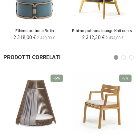
Ethimo poltrona Rotin
Ethimo poltrona lounge Knit con schienale alto
2.318,00 €
Special
2.312,30 €
2.440,00 €
2.434,00 €
Price
PRODOTTI CORRELATI
-5%
-5%