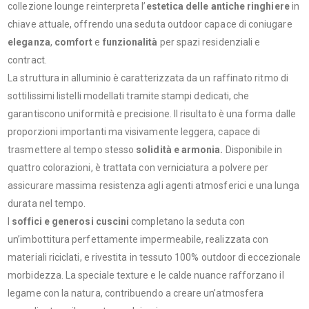
collezione lounge reinterpreta l’
estetica delle antiche ringhiere
in
chiave attuale, offrendo una seduta outdoor capace di coniugare
eleganza
,
comfort
e
funzionalità
per spazi residenziali e
contract.
La struttura in alluminio è caratterizzata da un raffinato ritmo di
sottilissimi listelli modellati tramite stampi dedicati, che
garantiscono uniformità e precisione. Il risultato è una forma dalle
proporzioni importanti ma visivamente leggera, capace di
trasmettere al tempo stesso
solidità e armonia.
Disponibile in
quattro colorazioni, è trattata con verniciatura a polvere per
assicurare massima resistenza agli agenti atmosferici e una lunga
durata nel tempo.
I
soffici e generosi cuscini
completano la seduta con
un’imbottitura perfettamente impermeabile, realizzata con
materiali riciclati, e rivestita in tessuto 100% outdoor di eccezionale
morbidezza. La speciale texture e le calde nuance rafforzano il
legame con la natura, contribuendo a creare un’atmosfera