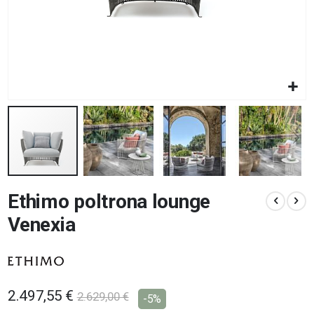
Vai
Ethimo poltrona lounge
all'inizio
della
Venexia
galleria
di
immagini
2.497,55 €
2.629,00 €
-5%