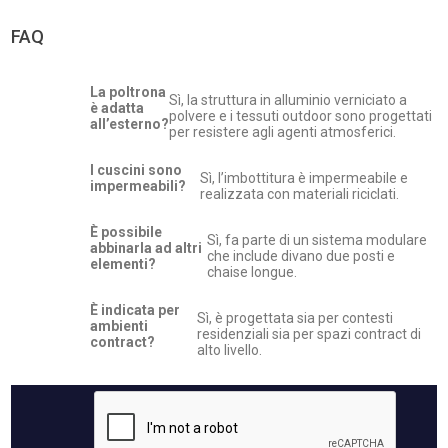
FAQ
La poltrona
Sì, la struttura in alluminio verniciato a
è adatta
polvere e i tessuti outdoor sono progettati
all’esterno?
per resistere agli agenti atmosferici.
I cuscini sono
Sì, l’imbottitura è impermeabile e
impermeabili?
realizzata con materiali riciclati.
È possibile
Sì, fa parte di un sistema modulare
abbinarla ad altri
che include divano due posti e
elementi?
chaise longue.
È indicata per
Sì, è progettata sia per contesti
ambienti
residenziali sia per spazi contract di
contract?
alto livello.