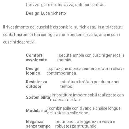
Utilizzo: giardino, terrazza, outdoor contract
Design
: Luca Nichetto
Il rivestimento dei cuscini è disponibile, su richiesta, in altri tessuti:
contattaci per la tua configurazione personalizzata, anche con i
cuscini decorativi.
Comfort
: seduta ampia con cuscini generosi e
avvolgente
morbidi.
Design
: ispirazione storica reinterpretata in chiave
iconico
contemporanea.
Resistenza
: struttura trattata per durare nel
outdoor
tempo.
: imbottiture impermeabili realizzate con
Sostenibilità
materiali riciclati.
: combinabile con divano e chaise longue
Modularità
della stessa collezione.
Eleganza
: equilibrio tra leggerezza visiva e
senza tempo
robustezza strutturale.