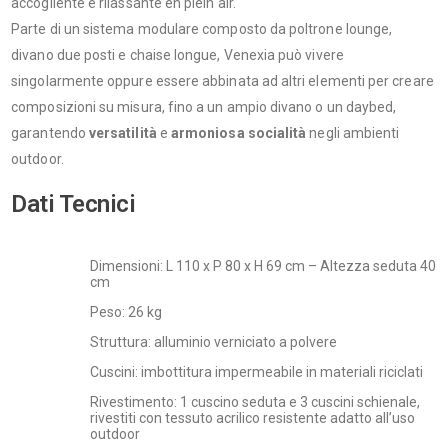
accogliente e rilassante en plein air.
Parte di un sistema modulare composto da poltrone lounge,
divano due posti e chaise longue, Venexia può vivere
singolarmente oppure essere abbinata ad altri elementi per creare
composizioni su misura, fino a un ampio divano o un daybed,
garantendo
versatilità
e
armoniosa socialità
negli ambienti
outdoor.
Dati Tecnici
Dimensioni: L 110 x P 80 x H 69 cm – Altezza seduta 40
cm
Peso: 26 kg
Struttura: alluminio verniciato a polvere
Cuscini: imbottitura impermeabile in materiali riciclati
Rivestimento: 1 cuscino seduta e 3 cuscini schienale,
rivestiti con tessuto acrilico resistente adatto all’uso
outdoor