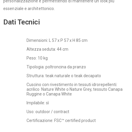
personalizzazione e permettendo di mantenere un look più
essenziale e architettonico.
Dati Tecnici
Dimensioni: L 57 x P 57 x H 85 cm
Altezza seduta: 44 cm
Peso: 10 kg
Tipologia: poltroncina da pranzo
Struttura: teak naturale o teak decapato
Cuscino con rivestimento in tessuti idrorepellenti:
acrilico Nature White o Nature Grey, tessuto Canapa
Ruggine o Canapa White
Impilabile: sì
Uso: outdoor / contract
Certificazione: FSC™ certified product