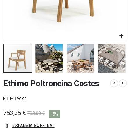
Vai
Ethimo Poltroncina Costes
all'inizio
della
galleria
di
immagini
753,35 €
793,00 €
-5%
RISPARMIA 5% EXTRA ›