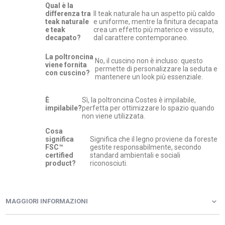
Qual è la
differenza tra
Il teak naturale ha un aspetto più caldo
teak naturale
e uniforme, mentre la finitura decapata
e teak
crea un effetto più materico e vissuto,
decapato?
dal carattere contemporaneo.
La poltroncina
No, il cuscino non è incluso: questo
viene fornita
permette di personalizzare la seduta e
con cuscino?
mantenere un look più essenziale.
È
Sì, la poltroncina Costes è impilabile,
impilabile?
perfetta per ottimizzare lo spazio quando
non viene utilizzata.
Cosa
significa
Significa che il legno proviene da foreste
FSC™
gestite responsabilmente, secondo
certified
standard ambientali e sociali
product?
riconosciuti.
MAGGIORI INFORMAZIONI