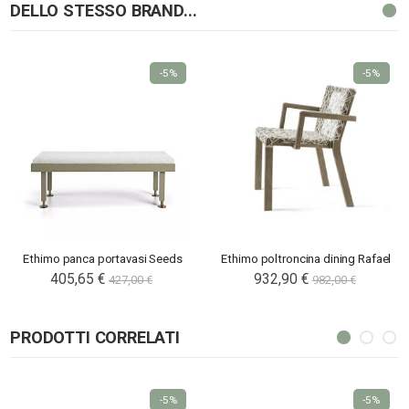
DELLO STESSO BRAND...
-5%
-5%
Ethimo panca portavasi Seeds
Ethimo poltroncina dining Rafael
405,65 €
932,90 €
427,00 €
982,00 €
PRODOTTI CORRELATI
-5%
-5%