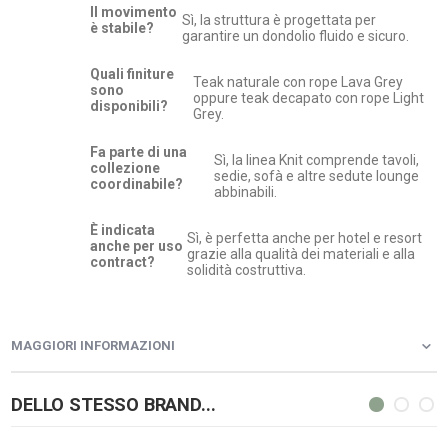
Il movimento
Sì, la struttura è progettata per
è stabile?
garantire un dondolio fluido e sicuro.
Quali finiture
Teak naturale con rope Lava Grey
sono
oppure teak decapato con rope Light
disponibili?
Grey.
Fa parte di una
Sì, la linea Knit comprende tavoli,
collezione
sedie, sofà e altre sedute lounge
coordinabile?
abbinabili.
È indicata
Sì, è perfetta anche per hotel e resort
anche per uso
grazie alla qualità dei materiali e alla
contract?
solidità costruttiva.
MAGGIORI INFORMAZIONI
DELLO STESSO BRAND...