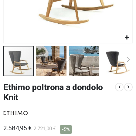
Vai
Ethimo poltrona a dondolo
all'inizio
della
Knit
galleria
di
immagini
2.584,95 €
2.721,00 €
-5%