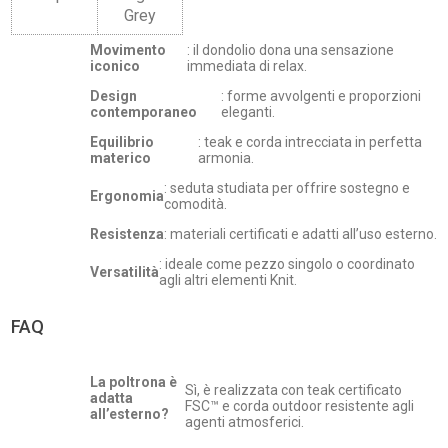
Grey
Movimento
: il dondolio dona una sensazione
iconico
immediata di relax.
Design
: forme avvolgenti e proporzioni
contemporaneo
eleganti.
Equilibrio
: teak e corda intrecciata in perfetta
materico
armonia.
: seduta studiata per offrire sostegno e
Ergonomia
comodità.
Resistenza
: materiali certificati e adatti all’uso esterno.
: ideale come pezzo singolo o coordinato
Versatilità
agli altri elementi Knit.
FAQ
La poltrona è
Sì, è realizzata con teak certificato
adatta
FSC™ e corda outdoor resistente agli
all’esterno?
agenti atmosferici.