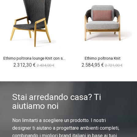
Ethimo poltrona lounge Knit con schienale alto
Ethimo poltrona Knit
Special
2.312,30 €
2.584,95 €
2.434,00 €
2.721,00 €
Price
Stai arredando casa? Ti
aiutiamo noi
Non limitarti a scegliere un prodotto. I nostri
designer ti aiutano a progettare ambienti completi,
combinando i migliori brand italiani in base ai tuoi