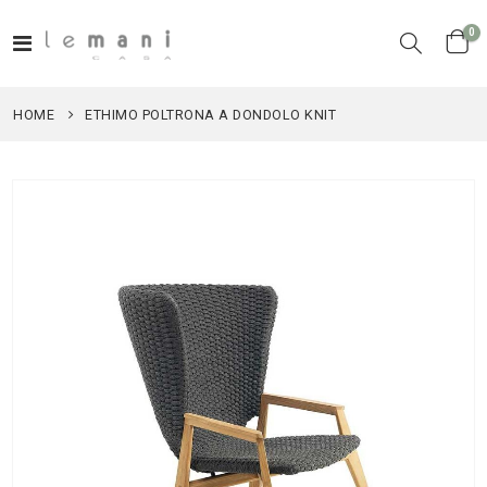
el
0
Toggle
Cart
Nav
HOME
ETHIMO POLTRONA A DONDOLO KNIT
Vai
alla
fine
della
galleria
di
immagini