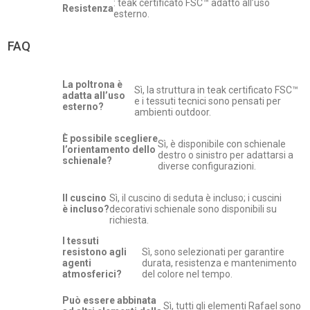
: teak certificato FSC™ adatto all’uso
Resistenza
esterno.
FAQ
La poltrona è
Sì, la struttura in teak certificato FSC™
adatta all’uso
e i tessuti tecnici sono pensati per
esterno?
ambienti outdoor.
È possibile scegliere
Sì, è disponibile con schienale
l’orientamento dello
destro o sinistro per adattarsi a
schienale?
diverse configurazioni.
Il cuscino
Sì, il cuscino di seduta è incluso; i cuscini
è incluso?
decorativi schienale sono disponibili su
richiesta.
I tessuti
resistono agli
Sì, sono selezionati per garantire
agenti
durata, resistenza e mantenimento
atmosferici?
del colore nel tempo.
Può essere abbinata
Sì, tutti gli elementi Rafael sono