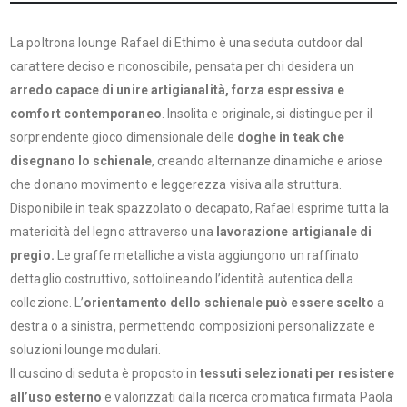
La poltrona lounge Rafael di Ethimo è una seduta outdoor dal
carattere deciso e riconoscibile, pensata per chi desidera un
arredo capace di unire artigianalità, forza espressiva e
comfort contemporaneo
. Insolita e originale, si distingue per il
sorprendente gioco dimensionale delle
doghe in teak che
disegnano lo schienale
, creando alternanze dinamiche e ariose
che donano movimento e leggerezza visiva alla struttura.
Disponibile in teak spazzolato o decapato, Rafael esprime tutta la
matericità del legno attraverso una
lavorazione artigianale di
pregio.
Le graffe metalliche a vista aggiungono un raffinato
dettaglio costruttivo, sottolineando l’identità autentica della
collezione. L’
orientamento dello schienale può essere scelto
a
destra o a sinistra, permettendo composizioni personalizzate e
soluzioni lounge modulari.
Il cuscino di seduta è proposto in
tessuti selezionati per resistere
all’uso esterno
e valorizzati dalla ricerca cromatica firmata Paola