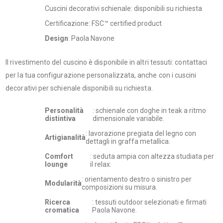
Cuscini decorativi schienale: disponibili su richiesta
Certificazione: FSC™ certified product
Design
: Paola Navone
Il rivestimento del cuscino è disponibile in altri tessuti: contattaci
per la tua configurazione personalizzata, anche con i cuscini
decorativi per schienale disponibili su richiesta.
Personalità
: schienale con doghe in teak a ritmo
distintiva
dimensionale variabile.
: lavorazione pregiata del legno con
Artigianalità
dettagli in graffa metallica.
Comfort
: seduta ampia con altezza studiata per
lounge
il relax.
: orientamento destro o sinistro per
Modularità
composizioni su misura.
Ricerca
: tessuti outdoor selezionati e firmati
cromatica
Paola Navone.