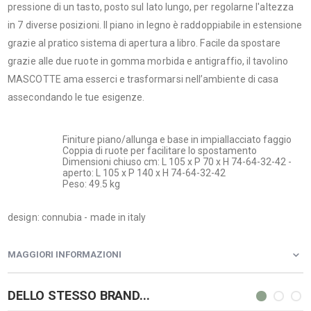
pressione di un tasto, posto sul lato lungo, per regolarne l'altezza
in 7 diverse posizioni. Il piano in legno è raddoppiabile in estensione
grazie al pratico sistema di apertura a libro. Facile da spostare
grazie alle due ruote in gomma morbida e antigraffio, il tavolino
MASCOTTE ama esserci e trasformarsi nell’ambiente di casa
assecondando le tue esigenze.
Finiture piano/allunga e base in impiallacciato faggio
Coppia di ruote per facilitare lo spostamento
Dimensioni chiuso cm: L 105 x P 70 x H 74-64-32-42 -
aperto: L 105 x P 140 x H 74-64-32-42
Peso: 49.5 kg
design: connubia - made in italy
MAGGIORI INFORMAZIONI
DELLO STESSO BRAND...