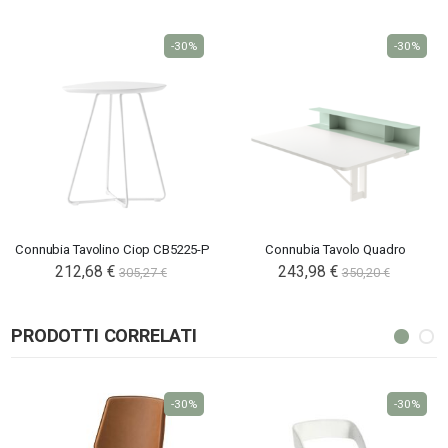
-30%
-30%
Connubia Tavolino Ciop CB5225-P
Connubia Tavolo Quadro
212,68 €
243,98 €
305,27 €
350,20 €
PRODOTTI CORRELATI
-30%
-30%