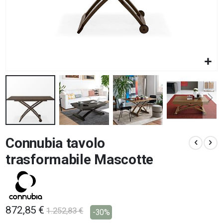
Vai
Connubia tavolo
all'inizio
della
trasformabile Mascotte
galleria
di
immagini
872,85 €
1.252,83 €
-30%