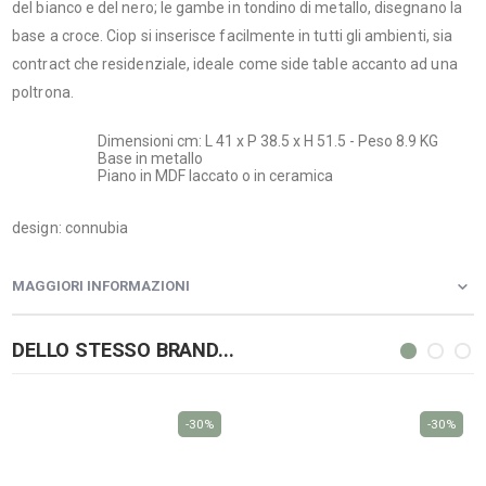
del bianco e del nero; le gambe in tondino di metallo, disegnano la
base a croce. Ciop si inserisce facilmente in tutti gli ambienti, sia
contract che residenziale, ideale come side table accanto ad una
poltrona.
Dimensioni cm: L 41 x P 38.5 x H 51.5 - Peso 8.9 KG
Base in metallo
Piano in MDF laccato o in ceramica
design: connubia
MAGGIORI INFORMAZIONI
DELLO STESSO BRAND...
-30%
-30%