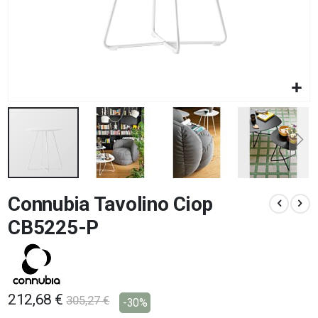
Vai
Connubia Tavolino Ciop
all'inizio
della
CB5225-P
galleria
di
immagini
212,68 €
305,27 €
-30%