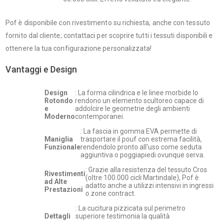
Pof è disponibile con rivestimento su richiesta, anche con tessuto
fornito dal cliente; contattaci per scoprire tutti i tessuti disponibili e
ottenere la tua configurazione personalizzata!
Vantaggi e Design
Design
: La forma cilindrica e le linee morbide lo
Rotondo
rendono un elemento scultoreo capace di
e
addolcire le geometrie degli ambienti
Moderno
contemporanei.
: La fascia in gomma EVA permette di
Maniglia
trasportare il pouf con estrema facilità,
Funzionale
rendendolo pronto all'uso come seduta
aggiuntiva o poggiapiedi ovunque serva.
: Grazie alla resistenza del tessuto Cros
Rivestimenti
(oltre 100.000 cicli Martindale), Pof è
ad Alte
adatto anche a utilizzi intensivi in ingressi
Prestazioni
o zone contract.
: La cucitura pizzicata sul perimetro
Dettagli
superiore testimonia la qualità