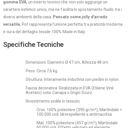
gomma EVA
, un inserto tecnico che non solo aggiunge un
carattere estetico unico, ma ne facilita lo spostamento fluido tra i
diversi ambienti della casa.
Pensato come jolly d'arredo
versatile
, Pof rappresenta l'unione perfetta tra praticità moderna
e cura del dettaglio tessile 100% Made in Italy.
Specifiche Tecniche
Dimensioni: Diametro Ø 47 cm, Altezza 48 cm.
Peso: Circa 7,6 kg.
Struttura: Interamente imbottita con piedini in nylon.
Fascia decorativa: Realizzata in EVA (Etilene Vinil
Acetato) color Canapa o Grigio Scuro.
Rivestimento sedile in tessuto:
Cros: 100% poliestere (390 gr/m²), Martindale >
100.000 cicli. Idrorepellente e antimacchia.
Mat: 100% poliestere (457 gr/m²), Martindale
60.000 cicli. Effetto vellutato ed elegante.