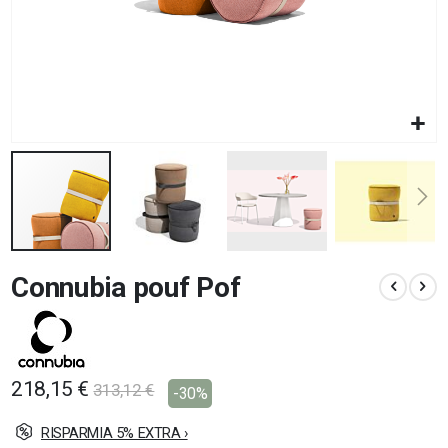
Vai
Connubia pouf Pof
all'inizio
della
galleria
di
immagini
218,15 €
313,12 €
-30%
RISPARMIA 5% EXTRA ›