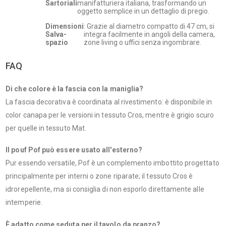
Sartoriali
manifatturiera italiana, trasformando un
oggetto semplice in un dettaglio di pregio.
Dimensioni
: Grazie al diametro compatto di 47 cm, si
Salva-
integra facilmente in angoli della camera,
spazio
zone living o uffici senza ingombrare.
FAQ
Di che colore è la fascia con la maniglia?
La fascia decorativa è coordinata al rivestimento: è disponibile in
color canapa per le versioni in tessuto Cros, mentre è grigio scuro
per quelle in tessuto Mat.
Il pouf Pof può essere usato all'esterno?
Pur essendo versatile, Pof è un complemento imbottito progettato
principalmente per interni o zone riparate; il tessuto Cros è
idrorepellente, ma si consiglia di non esporlo direttamente alle
intemperie.
È adatto come seduta per il tavolo da pranzo?