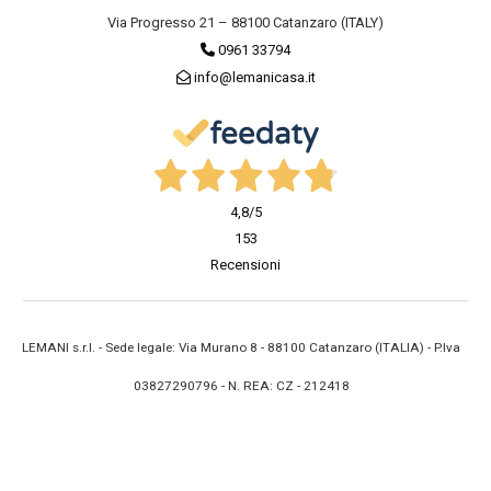
Via Progresso 21 – 88100 Catanzaro (ITALY)
0961 33794
info@lemanicasa.it
4,8
/5
153
Recensioni
LEMANI s.r.l. - Sede legale: Via Murano 8 - 88100 Catanzaro (ITALIA) - P.Iva
03827290796 - N. REA: CZ - 212418