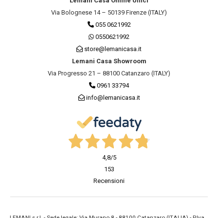
Lemani Casa Online Uffici
Via Bolognese 14 – 50139 Firenze (ITALY)
055 0621992
0550621992
store@lemanicasa.it
Lemani Casa Showroom
Via Progresso 21 – 88100 Catanzaro (ITALY)
0961 33794
info@lemanicasa.it
4,8
/5
153
Recensioni
LEMANI s.r.l. - Sede legale: Via Murano 8 - 88100 Catanzaro (ITALIA) - P.Iva