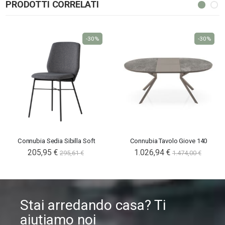
PRODOTTI CORRELATI
-30%
-30%
Connubia Sedia Sibilla Soft
Connubia Tavolo Giove 140
205,95 €
1.026,94 €
295,61 €
1.474,00 €
Stai arredando casa? Ti
aiutiamo noi