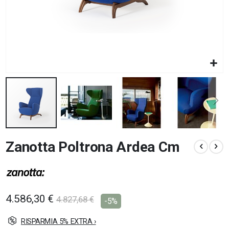
Vai
Zanotta Poltrona Ardea Cm
all'inizio
della
galleria
di
immagini
4.586,30 €
4.827,68 €
-5%
RISPARMIA 5% EXTRA ›