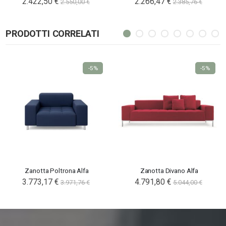
2.422,50 €
2.266,47 €
2.550,00 €
2.385,76 €
PRODOTTI CORRELATI
-5%
-5%
Zanotta Poltrona Alfa
Zanotta Divano Alfa
3.773,17 €
4.791,80 €
3.971,76 €
5.044,00 €