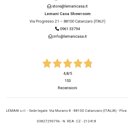
store@lemanicasa.it
Lemani Casa Showroom
Via Progresso 21 – 88100 Catanzaro (ITALY)
0961 33794
info@lemanicasa.it
4,8
/5
153
Recensioni
LEMANI s.r.l. - Sede legale: Via Murano 8 - 88100 Catanzaro (ITALIA) - P.Iva
03827290796 - N. REA: CZ - 212418