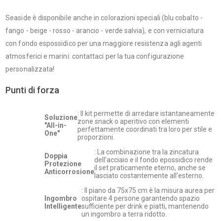
Seaside è disponibile anche in colorazioni speciali (blu cobalto -
fango - beige - rosso - arancio - verde salvia), e con verniciatura
con fondo espossidico per una maggiore resistenza agli agenti
atmosferici e marini: contattaci per la tua configurazione
personalizzata!
Punti di forza
: Il kit permette di arredare istantaneamente
Soluzione
zone snack o aperitivo con elementi
"All-in-
perfettamente coordinati tra loro per stile e
One"
proporzioni.
: La combinazione tra la zincatura
Doppia
dell'acciaio e il fondo epossidico rende
Protezione
il set praticamente eterno, anche se
Anticorrosione
lasciato costantemente all'esterno.
: Il piano da 75x75 cm è la misura aurea per
Ingombro
ospitare 4 persone garantendo spazio
Intelligente
sufficiente per drink e piatti, mantenendo
un ingombro a terra ridotto.