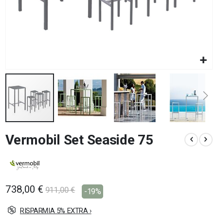
Vai
Vermobil Set Seaside 75
all'inizio
della
galleria
di
immagini
738,00 €
911,00 €
-19%
RISPARMIA 5% EXTRA ›