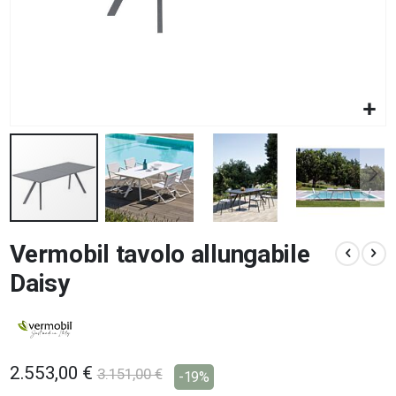
Vai
Vermobil tavolo allungabile
all'inizio
della
Daisy
galleria
di
immagini
2.553,00 €
3.151,00 €
-19%