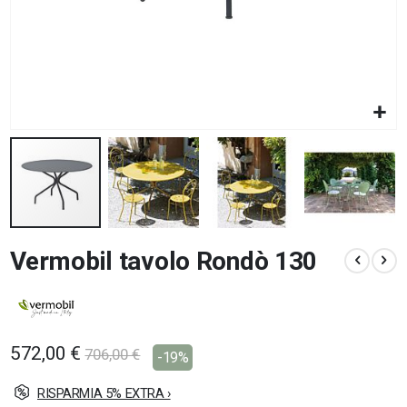
Vai
Vermobil tavolo Rondò 130
all'inizio
della
galleria
di
immagini
572,00 €
706,00 €
-19%
RISPARMIA 5% EXTRA ›