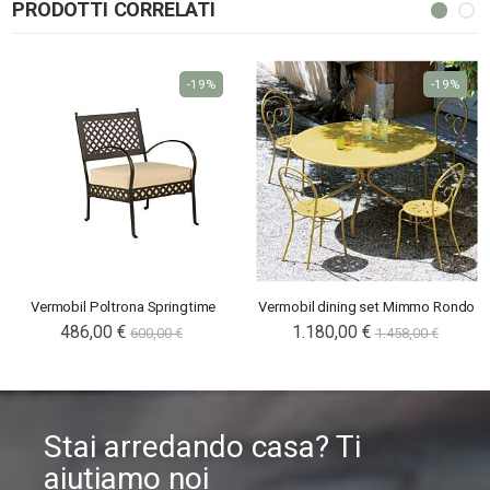
PRODOTTI CORRELATI
-19%
-19%
Vermobil Poltrona Springtime
Vermobil dining set Mimmo Rondo
486,00 €
1.180,00 €
600,00 €
1.458,00 €
Stai arredando casa? Ti
aiutiamo noi