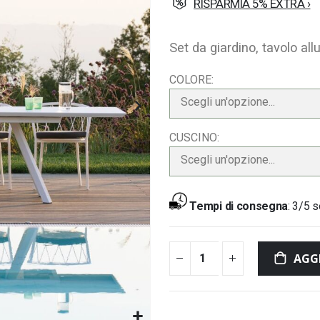
RISPARMIA 5% EXTRA ›
Set da giardino, tavolo all
COLORE
Scegli un'opzione...
CUSCINO
Scegli un'opzione...
Tempi di consegna
:
3/5 s
AGG