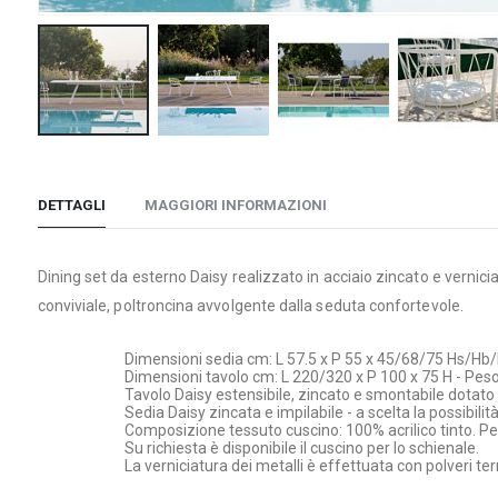
Vai
all'inizio
della
DETTAGLI
MAGGIORI INFORMAZIONI
galleria
di
Dining set da esterno Daisy realizzato in acciaio zincato e vernic
immagini
conviviale, poltroncina avvolgente dalla seduta confortevole.
Dimensioni sedia cm: L 57.5 x P 55 x 45/68/75 Hs/Hb/
Dimensioni tavolo cm: L 220/320 x P 100 x 75 H - Pes
Tavolo Daisy estensibile, zincato e smontabile dotato
Sedia Daisy zincata e impilabile - a scelta la possibilit
Composizione tessuto cuscino: 100% acrilico tinto. Pe
Su richiesta è disponibile il cuscino per lo schienale.
La verniciatura dei metalli è effettuata con polveri te