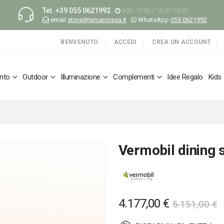
Tel.
+39 055 0621992
9:30-12:30 / 16:30-19:30
email
store@lemanicasa.it
WhatsApp
055 0621992
BENVENUTO
ACCEDI
CREA UN ACCOUNT
nto
Outdoor
Illuminazione
Complementi
Idee Regalo
Kids
Vermobil dining s
4.177,00 €
5.151,00 €