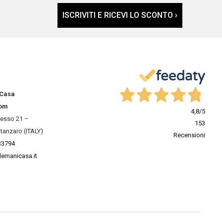
ISCRIVITI E RICEVI LO SCONTO ›
 Casa
om
4,8
/5
resso 21 –
153
tanzaro (ITALY)
Recensioni
33794
lemanicasa.it