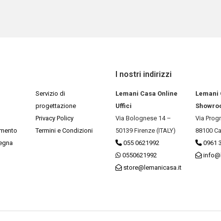
I nostri indirizzi
Servizio di
Lemani Casa Online
Lemani
progettazione
Uffici
Showro
Privacy Policy
Via Bolognese 14 –
Via Prog
amento
Termini e Condizioni
50139 Firenze (ITALY)
88100 Ca
segna
055 0621992
0961 
0550621992
info@
store@lemanicasa.it