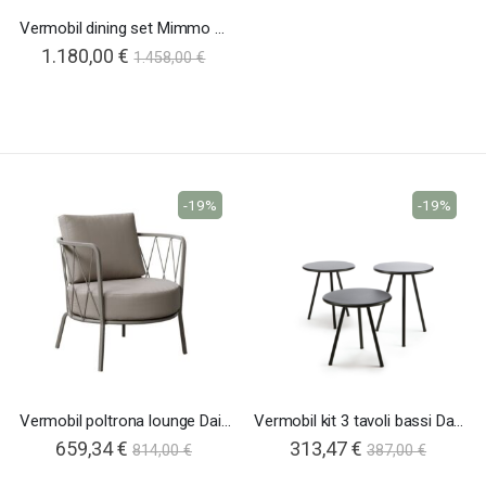
Vermobil dining set Mimmo Rondo
1.180,00 €
1.458,00 €
-19%
-19%
Vermobil poltrona lounge Daisy
Vermobil kit 3 tavoli bassi Daisy
659,34 €
313,47 €
814,00 €
387,00 €