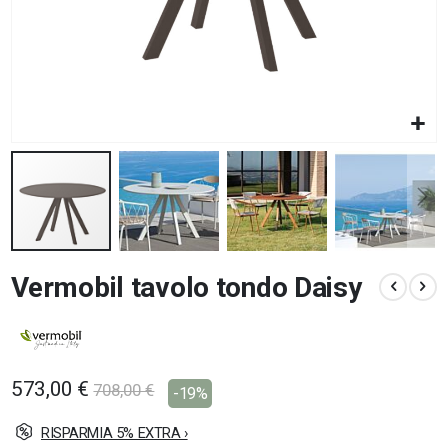
Vai
Vermobil tavolo tondo Daisy
all'inizio
della
galleria
di
immagini
573,00 €
708,00 €
-19%
RISPARMIA 5% EXTRA ›