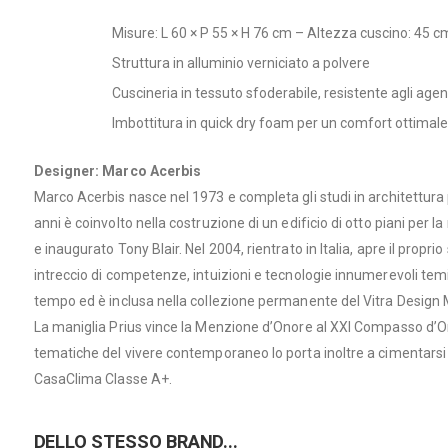
Misure: L 60 × P 55 × H 76 cm – Altezza cuscino: 45 
Struttura in alluminio verniciato a polvere
Cuscineria in tessuto sfoderabile, resistente agli agen
Imbottitura in quick dry foam per un comfort ottimal
Designer: Marco Acerbis
Marco Acerbis nasce nel 1973 e completa gli studi in architettura p
anni è coinvolto nella costruzione di un edificio di otto piani per 
e inaugurato Tony Blair. Nel 2004, rientrato in Italia, apre il pro
intreccio di competenze, intuizioni e tecnologie innumerevoli temi
tempo ed è inclusa nella collezione permanente del Vitra Desig
La maniglia Prius vince la Menzione d’Onore al XXI Compasso d’Oro
tematiche del vivere contemporaneo lo porta inoltre a cimentarsi 
CasaClima Classe A+.
DELLO STESSO BRAND...