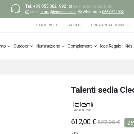
Tel.
+39 055 0621992
9:30-12:30 / 16:30-19:30
email
store@lemanicasa.it
WhatsApp
055 0621992
BENVENUTO
ACCEDI
CREA UN ACCOUNT
nto
Outdoor
Illuminazione
Complementi
Idee Regalo
Kids
Talenti sedia Cle
612,00 €
827,00 €
-2