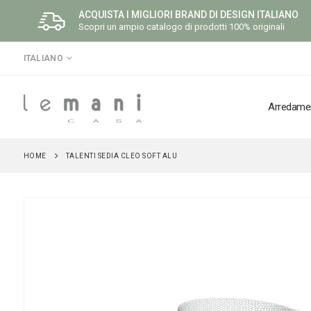
ACQUISTA I MIGLIORI BRAND DI DESIGN ITALIANO
Scopri un ampio catalogo di prodotti 100% originali
LINGUA
ITALIANO
Arredame
HOME
TALENTI SEDIA CLEO SOFT ALU
Vai
alla
fine
della
galleria
di
immagini