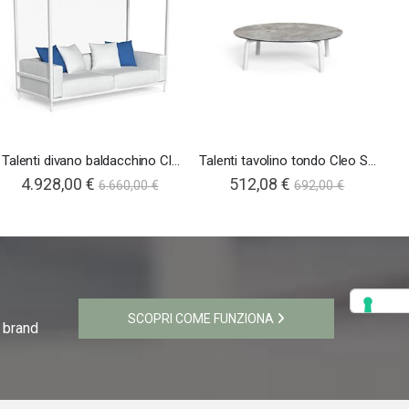
Talenti divano baldacchino Cleo Soft Alu
Talenti tavolino tondo Cleo Soft Alu
T
4.928,00 €
512,08 €
6.660,00 €
692,00 €
SCOPRI COME FUNZIONA
i brand