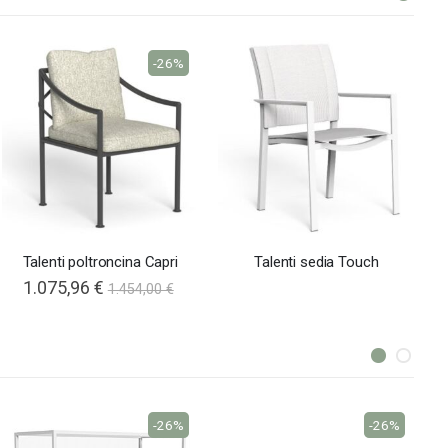
-26%
Talenti poltroncina Capri
Talenti sedia Touch
1.075,96 €
1.454,00 €
-26%
-26%