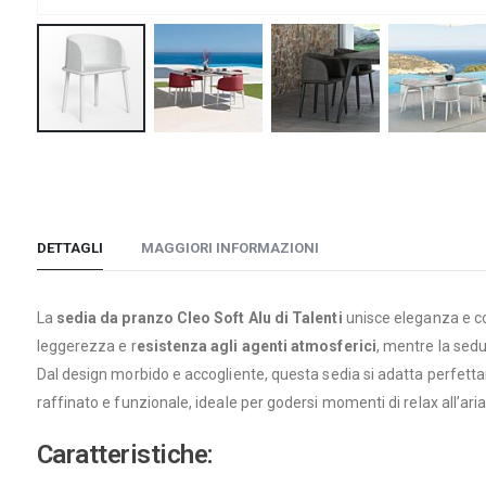
Vai
all'inizio
della
galleria
DETTAGLI
MAGGIORI INFORMAZIONI
di
immagini
La
sedia da pranzo Cleo Soft Alu di Talenti
unisce eleganza e co
leggerezza e r
esistenza agli agenti atmosferici
, mentre la sed
Dal design morbido e accogliente, questa sedia si adatta perfett
raffinato e funzionale, ideale per godersi momenti di relax all’ari
Caratteristiche: