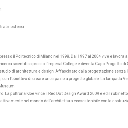
cm
ti atmosferici
e
resso il Politecnico di Milano nel 1998. Dal 1997 al 2004 vive e lavora a
la ricerca scientifica presso l’Imperial College e diventa Capo Progetto 
prio studio di architettura e design. Affascinato dalla progettazione sen
, con l’obiettivo di creare uno spazio a progetto globale. La lampada V
n Museum.
. La poltrona Kloe vince il Red Dot Design Award 2009 e ed il rubinetto
attivamente nel mondo dell’architettura ecosostenibile con la costruzion