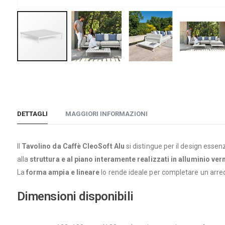
Vai
all'inizio
della
galleria
DETTAGLI
MAGGIORI INFORMAZIONI
di
immagini
Il
Tavolino da Caffè CleoSoft Alu
si distingue per il design essen
alla
struttura e al piano interamente realizzati in alluminio ver
La
forma ampia e lineare
lo rende ideale per completare un arred
Dimensioni disponibili