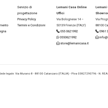
Servizio di
Lemani Casa Online
Lemani
progettazione
Uffici
Showro
Privacy Policy
Via Bolognese 14 –
Via Prog
amento
Termini e Condizioni
50139 Firenze (ITALY)
88100 Ca
segna
055 0621992
0961 
0550621992
info@
store@lemanicasa.it
- Sede legale: Via Murano 8 - 88100 Catanzaro (ITALIA) - P.Iva 03827290796 - N. RE