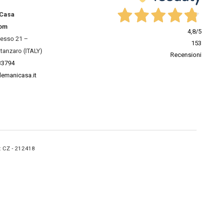
 Casa
om
4,8
/5
resso 21 –
153
tanzaro (ITALY)
Recensioni
33794
lemanicasa.it
A: CZ - 212418