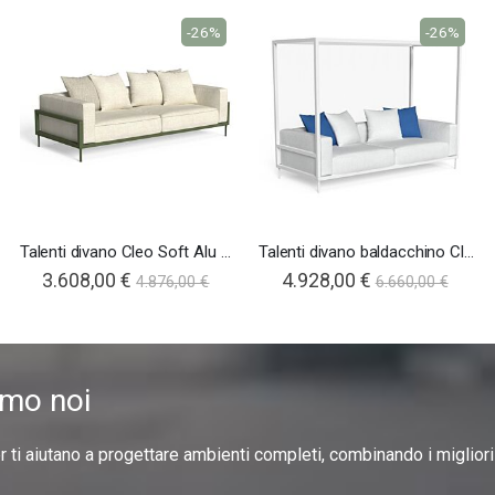
-26%
-26%
Talenti divano Cleo Soft Alu 3p
Talenti divano baldacchino Cleo Soft Alu
3.608,00 €
4.928,00 €
4.876,00 €
6.660,00 €
amo noi
er ti aiutano a progettare ambienti completi, combinando i miglior