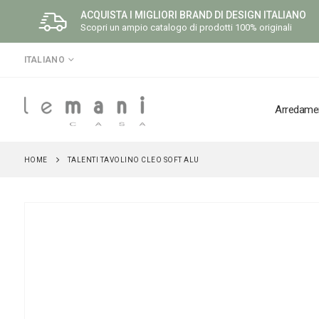
ACQUISTA I MIGLIORI BRAND DI DESIGN ITALIANO
Scopri un ampio catalogo di prodotti 100% originali
LINGUA
ITALIANO
Arredame
HOME
TALENTI TAVOLINO CLEO SOFT ALU
Vai
alla
fine
della
galleria
di
immagini