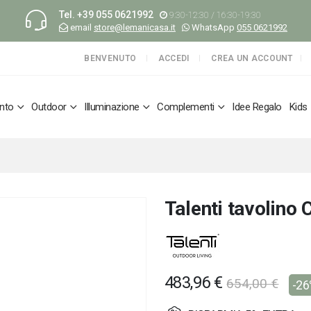
Tel.
+39 055 0621992
9:30-12:30 / 16:30-19:30
email
store@lemanicasa.it
WhatsApp
055 0621992
BENVENUTO
ACCEDI
CREA UN ACCOUNT
nto
Outdoor
Illuminazione
Complementi
Idee Regalo
Kids
Talenti tavolino 
483,96 €
654,00 €
-2