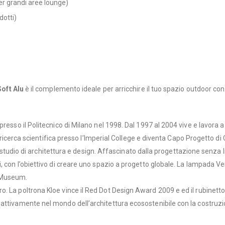
r grandi aree lounge)
dotti)
oft Alu
è il complemento ideale per arricchire il tuo spazio outdoor con
resso il Politecnico di Milano nel 1998. Dal 1997 al 2004 vive e lavora a
la ricerca scientifica presso l’Imperial College e diventa Capo Progetto 
prio studio di architettura e design. Affascinato dalla progettazione sen
, con l’obiettivo di creare uno spazio a progetto globale. La lampada V
n Museum.
. La poltrona Kloe vince il Red Dot Design Award 2009 e ed il rubinetto
attivamente nel mondo dell’architettura ecosostenibile con la costruzion