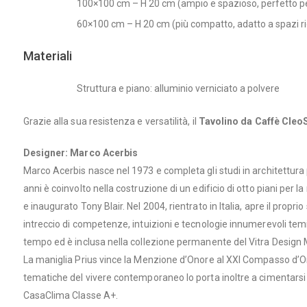
100×100 cm – H 20 cm (ampio e spazioso, perfetto pe
60×100 cm – H 20 cm (più compatto, adatto a spazi ri
Materiali
Struttura e piano: alluminio verniciato a polvere
Grazie alla sua resistenza e versatilità, il
Tavolino da Caffè CleoS
Designer: Marco Acerbis
Marco Acerbis nasce nel 1973 e completa gli studi in architettura p
anni è coinvolto nella costruzione di un edificio di otto piani per 
e inaugurato Tony Blair. Nel 2004, rientrato in Italia, apre il pro
intreccio di competenze, intuizioni e tecnologie innumerevoli temi
tempo ed è inclusa nella collezione permanente del Vitra Desig
La maniglia Prius vince la Menzione d’Onore al XXI Compasso d’Oro
tematiche del vivere contemporaneo lo porta inoltre a cimentarsi 
CasaClima Classe A+.