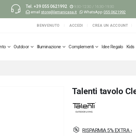
Tel.
+39 055 0621992
9:30-12:30 / 16:30-19:30
email
store@lemanicasa.it
WhatsApp
055 0621992
BENVENUTO
ACCEDI
CREA UN ACCOUNT
nto
Outdoor
Illuminazione
Complementi
Idee Regalo
Kids
Talenti tavolo C
RISPARMIA 5% EXTRA ›