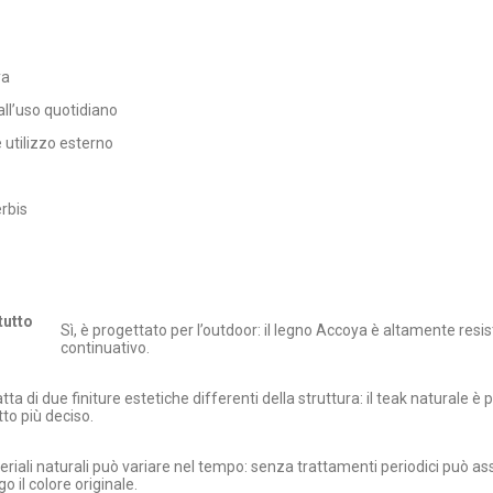
ya
all’uso quotidiano
 utilizzo esterno
rbis
tutto
Sì, è progettato per l’outdoor: il legno Accoya è altamente resis
continuativo.
atta di due finiture estetiche differenti della struttura: il teak naturale è
tto più deciso.
teriali naturali può variare nel tempo: senza trattamenti periodici può as
o il colore originale.