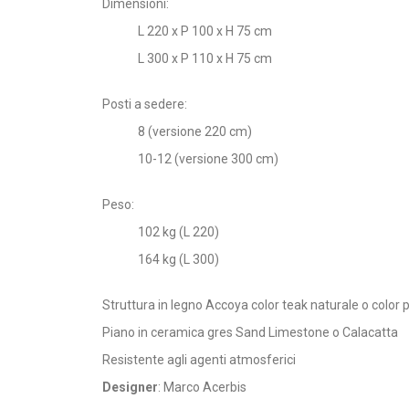
Dimensioni:
L 220 x P 100 x H 75 cm
L 300 x P 110 x H 75 cm
Posti a sedere:
8 (versione 220 cm)
10-12 (versione 300 cm)
Peso:
102 kg (L 220)
164 kg (L 300)
Struttura in legno Accoya color teak naturale o color 
Piano in ceramica gres Sand Limestone o Calacatta
Resistente agli agenti atmosferici
Designer
: Marco Acerbis