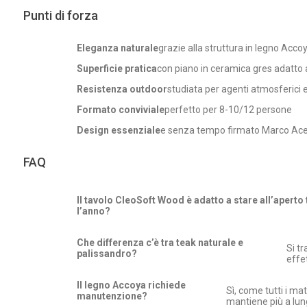
Punti di forza
Eleganza naturale
grazie alla struttura in legno Acco
Superficie pratica
con piano in ceramica gres adatto 
Resistenza outdoor
studiata per agenti atmosferici e
Formato conviviale
perfetto per 8-10/12 persone
Design essenziale
e senza tempo firmato Marco Ace
FAQ
Il tavolo CleoSoft Wood è adatto a stare all’aperto 
l’anno?
Che differenza c’è tra teak naturale e
Si tr
palissandro?
effe
Il legno Accoya richiede
Sì, come tutti i ma
manutenzione?
mantiene più a lung