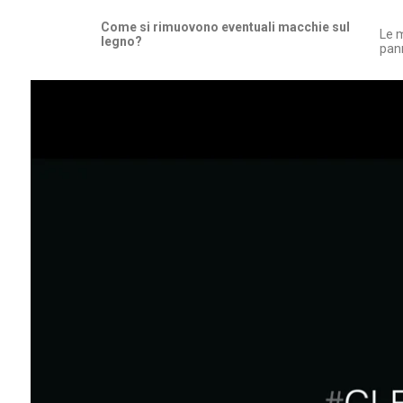
Come si rimuovono eventuali macchie sul
Le m
legno?
pann