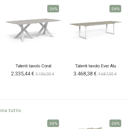
-26%
-26%
Talenti tavolo Coral
Talenti tavolo Ever Alu
2.335,44 €
3.468,38 €
3.156,00 €
4.687,00 €
ona tutto
-26%
-26%