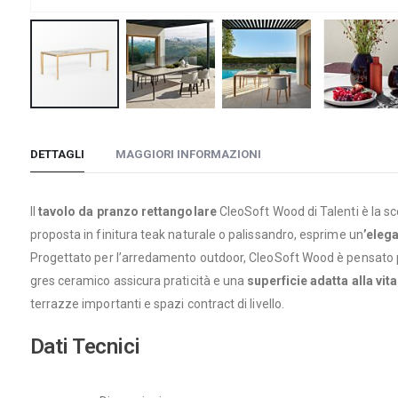
Vai
all'inizio
DETTAGLI
MAGGIORI INFORMAZIONI
della
galleria
di
Il
tavolo da pranzo rettangolare
CleoSoft Wood di Talenti è la sc
immagini
proposta in finitura teak naturale o palissandro, esprime un
’eleg
Progettato per l’arredamento outdoor, CleoSoft Wood è pensato 
gres ceramico assicura praticità e una
superficie adatta alla vit
terrazze importanti e spazi contract di livello.
Dati Tecnici