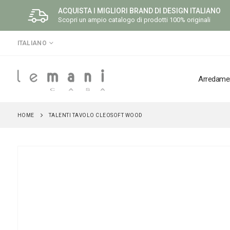
ACQUISTA I MIGLIORI BRAND DI DESIGN ITALIANO
Scopri un ampio catalogo di prodotti 100% originali
LINGUA
ITALIANO
Arredame
HOME
TALENTI TAVOLO CLEOSOFT WOOD
Vai
alla
fine
della
galleria
di
immagini