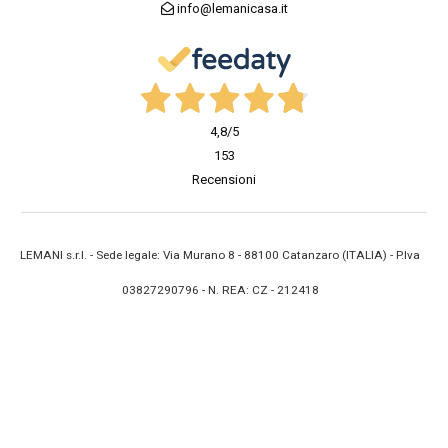
info@lemanicasa.it
4,8
/5
153
Recensioni
LEMANI s.r.l. - Sede legale: Via Murano 8 - 88100 Catanzaro (ITALIA) - P.Iva
03827290796 - N. REA: CZ - 212418