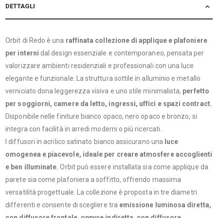
DETTAGLI
Orbit di Redo è una
raffinata collezione di applique e plafoniere
per interni
dal design essenziale e contemporaneo, pensata per
valorizzare ambienti residenziali e professionali con una luce
elegante e funzionale. La struttura sottile in alluminio e metallo
verniciato dona leggerezza visiva e uno stile minimalista,
perfetto
per soggiorni, camere da letto, ingressi, uffici e spazi contract.
Disponibile nelle finiture bianco opaco, nero opaco e bronzo, si
integra con facilità in arredi moderni o più ricercati.
I diffusori in acrilico satinato bianco assicurano una
luce
omogenea e piacevole, ideale per creare atmosfere accoglienti
e ben illuminate.
Orbit può essere installata sia come applique da
parete sia come plafoniera a soffitto, offrendo massima
versatilità progettuale. La collezione è proposta in tre diametri
differenti e consente di scegliere tra
emissione luminosa diretta,
con diffusore frontale, oppure indiretta, con diffusore