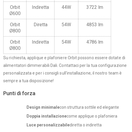
Orbit
Indiretta
44W
3722 lm
Ø600
Orbit
Diretta
54W
4853 lm
Ø800
Orbit
Indiretta
54W
4786 lm
Ø800
Su richiesta, applique e plafoniere Orbit possono essere dotate di
alimentatori dimmerabili Dali. Contattaci per la tua configurazione
personalizzata e per i consigli sull'installazione, il nostro team è
sempre a tua disposizione!
Punti di forza
Design minimale
con struttura sottile ed elegante
Doppia installazione
come applique o plafoniera
Luce personalizzabile
diretta o indiretta