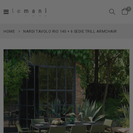
el
0
Toggle
Cart
Nav
HOME
NARDI TAVOLO RIO 140 + 6 SEDIE TRILL ARMCHAIR
Vai
alla
fine
della
galleria
di
immagini