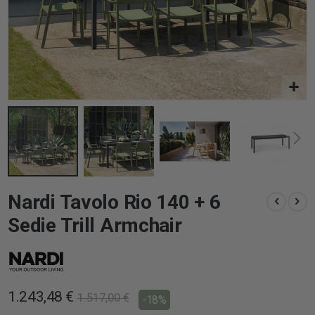
Vai
Nardi Tavolo Rio 140 + 6
all'inizio
della
Sedie Trill Armchair
galleria
di
immagini
1.243,48 €
1.517,00 €
-18%