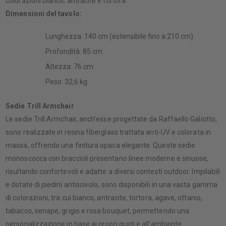
colorazioni bianco, antracite e tortora.​
Dimensioni del tavolo:
Lunghezza: 140 cm (estensibile fino a 210 cm)​
Profondità: 85 cm​
Altezza: 76 cm​
Peso: 32,6 kg​
Sedie Trill Armchair
Le sedie Trill Armchair, anch'esse progettate da Raffaello Galiotto,
sono realizzate in resina fiberglass trattata anti-UV e colorata in
massa, offrendo una finitura opaca elegante. Queste sedie
monoscocca con braccioli presentano linee moderne e sinuose,
risultando confortevoli e adatte a diversi contesti outdoor. Impilabili
e dotate di piedini antiscivolo, sono disponibili in una vasta gamma
di colorazioni, tra cui bianco, antracite, tortora, agave, ottanio,
tabacco, senape, grigio e rosa bouquet, permettendo una
personalizzazione in base ai propri gusti e all'ambiente