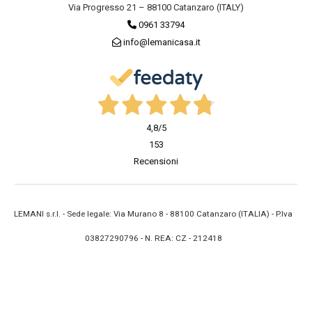
Via Progresso 21 – 88100 Catanzaro (ITALY)
0961 33794
info@lemanicasa.it
4,8
/5
153
Recensioni
LEMANI s.r.l. - Sede legale: Via Murano 8 - 88100 Catanzaro (ITALIA) - P.Iva
03827290796 - N. REA: CZ - 212418