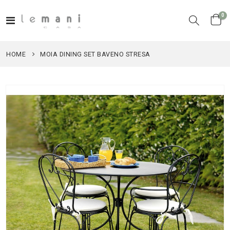
el
0
Toggle
Cart
Nav
HOME
MOIA DINING SET BAVENO STRESA
Vai
alla
fine
della
galleria
di
immagini