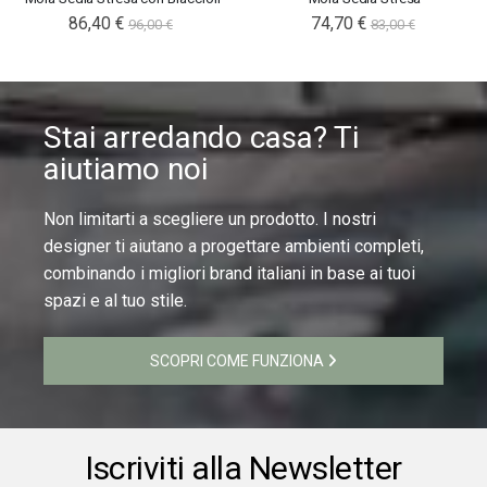
Special
86,40 €
Special
74,70 €
96,00 €
83,00 €
Price
Price
Stai arredando casa? Ti
aiutiamo noi
Non limitarti a scegliere un prodotto. I nostri
designer ti aiutano a progettare ambienti completi,
combinando i migliori brand italiani in base ai tuoi
spazi e al tuo stile.
SCOPRI COME FUNZIONA
Iscriviti alla Newsletter