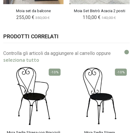
Moia set da balcone
Moia Set Bistrò Acacia 2 posti
Special
255,00 €
Special
110,00 €
350,00 €
140,00 €
Price
Price
PRODOTTI CORRELATI
Controlla gli articoli da aggiungere al carrello oppure
seleziona tutto
-10%
-10%
Moia Sedia Stresa con Braccioli
Moia Sedia Stresa