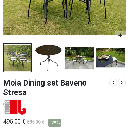
Vai
Moia Dining set Baveno
all'inizio
della
Stresa
galleria
di
immagini
495,00 €
685,00 €
-28%