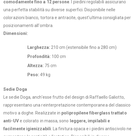
comodamente fino a 12 persone
. I piedini regolabili assicurano
una perfetta stabilità su diverse superfici. Disponibile nelle
colorazioni bianco, tortora e antracite, quest'ultima consigliata per
posizionamenti all'ombra.
Dimensioni:
Larghezza:
210 cm (estensibile fino a 280 cm)​
Profondità:
100 cm​
Altezza:
75 cm​
Peso:
49 kg​
Sedie Doga
Le sedie Doga, anch'esse frutto del design di Raffaello Galiotto,
rappresentano una reinterpretazione contemporanea del classico
motivo a doghe. Realizzate in
polipropilene fiberglass trattato
anti-UV
e colorato in massa, sono
leggere, impilabili e
facilmente igienizzabili
. La finitura opaca e i piedini antiscivolo ne