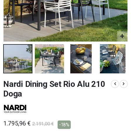
Vai
Nardi Dining Set Rio Alu 210
all'inizio
della
Doga
galleria
di
immagini
1.795,96 €
2.191,00 €
-18%