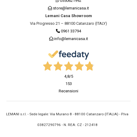
0550621992
store@lemanicasa.it
Lemani Casa Showroom
Via Progresso 21 – 88100 Catanzaro (ITALY)
0961 33794
info@lemanicasa.it
4,8
/5
153
Recensioni
LEMANI s.r.l. - Sede legale: Via Murano 8 - 88100 Catanzaro (ITALIA) - P.Iva
03827290796 - N. REA: CZ - 212418