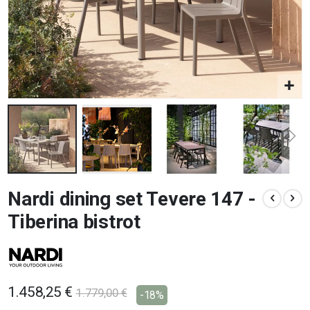
Vai
Nardi dining set Tevere 147 -
all'inizio
della
Tiberina bistrot
galleria
di
immagini
1.458,25 €
1.779,00 €
-18%