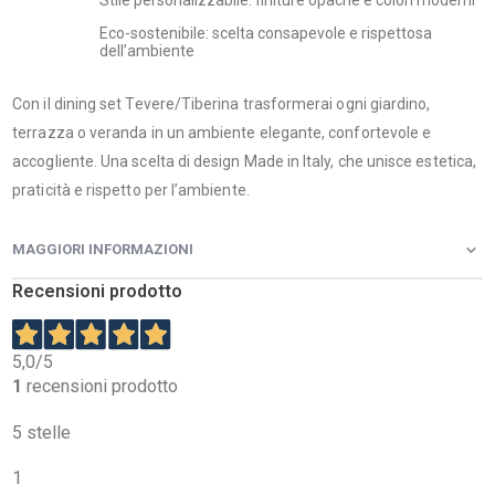
Stile personalizzabile: finiture opache e colori moderni
Eco-sostenibile: scelta consapevole e rispettosa
dell’ambiente
Con il dining set Tevere/Tiberina trasformerai ogni giardino,
terrazza o veranda in un ambiente elegante, confortevole e
accogliente. Una scelta di design Made in Italy, che unisce estetica,
praticità e rispetto per l’ambiente.
MAGGIORI INFORMAZIONI
Recensioni prodotto
5,0
/5
1
recensioni prodotto
5 stelle
1