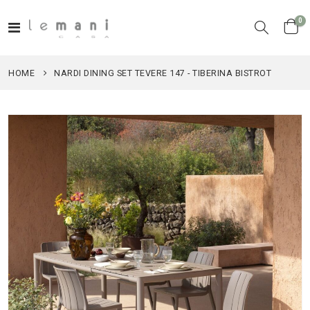
el
0
Toggle
Cart
Nav
HOME
NARDI DINING SET TEVERE 147 - TIBERINA BISTROT
Vai
alla
fine
della
galleria
di
immagini