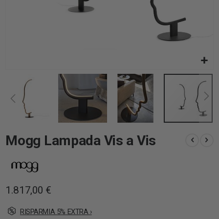
Vai
Mogg Lampada Vis a Vis
all'inizio
della
galleria
di
immagini
1.817,00 €
RISPARMIA 5% EXTRA ›