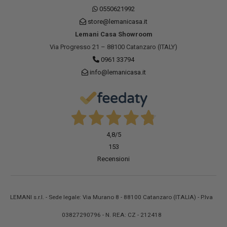
0550621992
store@lemanicasa.it
Lemani Casa Showroom
Via Progresso 21 – 88100 Catanzaro (ITALY)
0961 33794
info@lemanicasa.it
4,8
/5
153
Recensioni
LEMANI s.r.l. - Sede legale: Via Murano 8 - 88100 Catanzaro (ITALIA) - P.Iva
03827290796 - N. REA: CZ - 212418