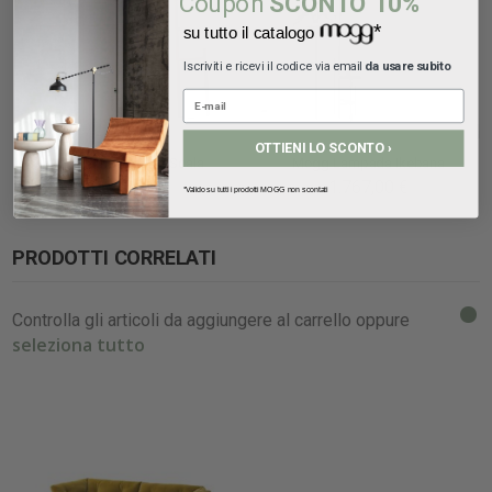
Coupon
SCONTO 10%
*
su tutto il catalogo
Iscriviti e ricevi il codice via email
da usare subito
OTTIENI LO SCONTO ›
Mogg lampada Alla Scala
Mogg Lampada Ikebana
994,24 €
1.767,00 €
*Valido su tutti i prodotti MOGG non scontati
PRODOTTI CORRELATI
Controlla gli articoli da aggiungere al carrello oppure
seleziona tutto