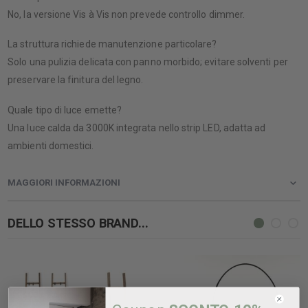
No, la versione Vis à Vis non prevede controllo dimmer.
La struttura richiede manutenzione particolare?
Solo una pulizia delicata con panno morbido; evitare solventi per
preservare la finitura del legno.
Quale tipo di luce emette?
Una luce calda da 3000K integrata nello strip LED, adatta ad
ambienti domestici.
MAGGIORI INFORMAZIONI
DELLO STESSO BRAND...