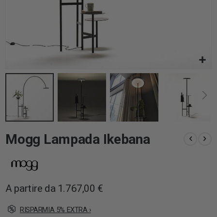
Vai
Mogg Lampada Ikebana
all'inizio
della
galleria
di
immagini
A partire da
1.767,00 €
RISPARMIA 5% EXTRA ›