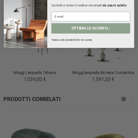
Iscriviti e ricevi il codice via email
da usare subito
OTTIENI LO SCONTO ›
*Valido su tutti i prodotti MOGG non scontati
Mogg Lampada Tribeca
Mogg lampada da terra Costantina
1.039,00 €
1.591,20 €
PRODOTTI CORRELATI