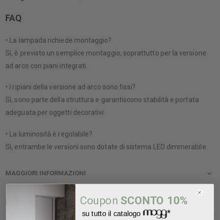
FAQ
• La lampada richiede montaggio?
Sì, è previsto un semplice montaggio, soprattutto per la versione
ad arco con piani integrati.
• I ripiani della versione ad arco sono fissi?
Sì, sono parte della struttura e garantiscono stabilità e portata
adeguata per oggetti decorativi.
• La luminosità è regolabile?
Sì, entrambe le versioni sono dotate di sistema LED dimmerabile.
MAGGIORI INFORMAZIONI
Coupon
SCONTO 10%
DELLO STESSO BRAND...
*
su tutto il catalogo