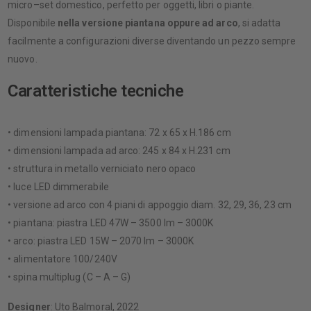
micro–set domestico, perfetto per oggetti, libri o piante.
Disponibile
nella versione piantana oppure ad arco
, si adatta
facilmente a configurazioni diverse diventando un pezzo sempre
nuovo.
Caratteristiche tecniche
• dimensioni lampada piantana: 72 x 65 x H.186 cm
• dimensioni lampada ad arco: 245 x 84 x H.231 cm
• struttura in metallo verniciato nero opaco
• luce LED dimmerabile
• versione ad arco con 4 piani di appoggio diam. 32, 29, 36, 23 cm
• piantana: piastra LED 47W – 3500 lm – 3000K
• arco: piastra LED 15W – 2070 lm – 3000K
• alimentatore 100/240V
• spina multiplug (C – A – G)
Designer
: Uto Balmoral, 2022