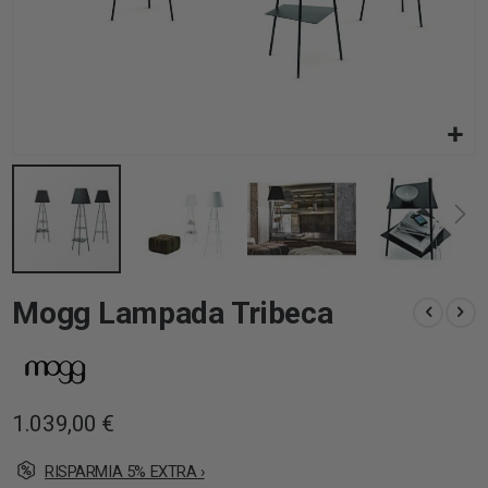
Vai
Mogg Lampada Tribeca
all'inizio
della
galleria
di
immagini
1.039,00 €
RISPARMIA 5% EXTRA ›