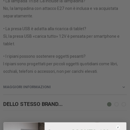
• La lampada Tri.Be.Ca include la lampadina?
No, la lampadina con attacco E27 non è inclusa e va acquistata
separatamente.
• La presa USB è adatta alla ricarica di tablet?
Sì, la presa USB «carica tutto» 12V è pensata per smartphone e
tablet.
• I ripiani possono sostenere oggetti pesanti?
I ripiani sono progettati per piccoli oggetti quotidiani come libri,
occhiali, telefoni o accessori, non per carichi elevati.
MAGGIORI INFORMAZIONI
DELLO STESSO BRAND...