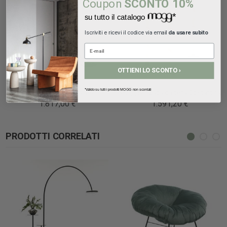
Coupon
SCONTO 10%
*
su tutto il catalogo
Iscriviti e ricevi il codice via email
da usare subito
OTTIENI LO SCONTO ›
*Valido su tutti i prodotti MOGG non scontati
Mogg Lampada Vis a Vis
Mogg lampada da terra Costantina
1.817,00 €
1.591,20 €
PRODOTTI CORRELATI