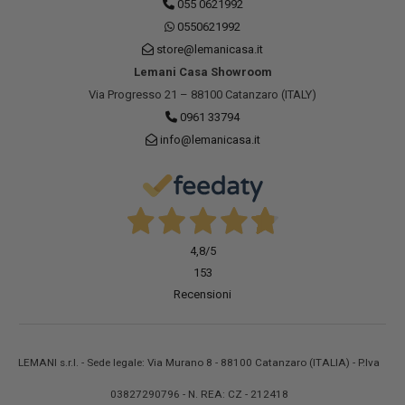
055 0621992
0550621992
store@lemanicasa.it
Lemani Casa Showroom
Via Progresso 21 – 88100 Catanzaro (ITALY)
0961 33794
info@lemanicasa.it
4,8
/5
153
Recensioni
LEMANI s.r.l. - Sede legale: Via Murano 8 - 88100 Catanzaro (ITALIA) - P.Iva
03827290796 - N. REA: CZ - 212418