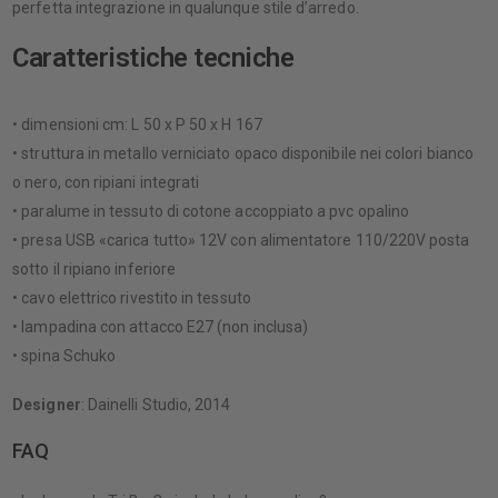
perfetta integrazione in qualunque stile d’arredo.
Caratteristiche tecniche
• dimensioni cm: L 50 x P 50 x H 167
• struttura in metallo verniciato opaco disponibile nei colori bianco
o nero, con ripiani integrati
• paralume in tessuto di cotone accoppiato a pvc opalino
• presa USB «carica tutto» 12V con alimentatore 110/220V posta
sotto il ripiano inferiore
• cavo elettrico rivestito in tessuto
• lampadina con attacco E27 (non inclusa)
• spina Schuko
Designer
: Dainelli Studio, 2014
FAQ