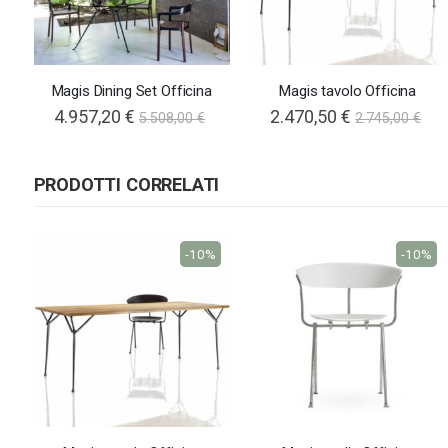
Magis Dining Set Officina
Magis tavolo Officina
Special
4.957,20 €
2.470,50 €
5.508,00 €
2.745,00 €
Price
PRODOTTI CORRELATI
-10%
-10%