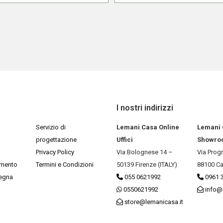
I nostri indirizzi
Servizio di
Lemani Casa Online
Lemani
progettazione
Uffici
Showro
Privacy Policy
Via Bolognese 14 –
Via Prog
amento
Termini e Condizioni
50139 Firenze (ITALY)
88100 Ca
segna
055 0621992
0961 
0550621992
info@
store@lemanicasa.it