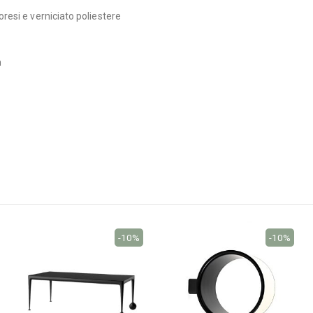
oresi e verniciato poliestere
m
-10%
-10%