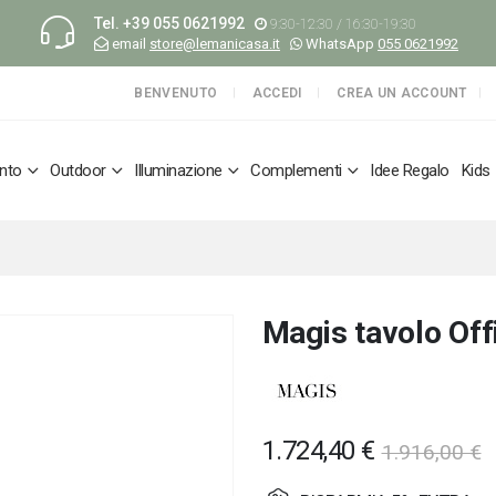
Tel.
+39 055 0621992
9:30-12:30 / 16:30-19:30
email
store@lemanicasa.it
WhatsApp
055 0621992
BENVENUTO
ACCEDI
CREA UN ACCOUNT
nto
Outdoor
Illuminazione
Complementi
Idee Regalo
Kids
Magis tavolo Off
1.724,40 €
1.916,00 €