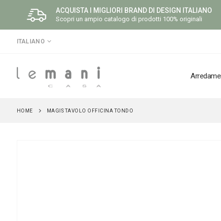
ACQUISTA I MIGLIORI BRAND DI DESIGN ITALIANO
Scopri un ampio catalogo di prodotti 100% originali
LINGUA
ITALIANO
Arredame
HOME
MAGIS TAVOLO OFFICINA TONDO
Vai
alla
fine
della
galleria
di
immagini