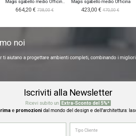
Magis sgabello medio Officina rivestito
Magis sgabello medio Officina
664,20 €
423,00 €
738,00 €
470,00 €
amo noi
er ti aiutano a progettare ambienti completi, combinando i miglior
Iscriviti alla Newsletter
Ricevi subito un
Extra-Sconto del 5%*
prima
e
promozioni
dal mondo del design e dell'architettura: las