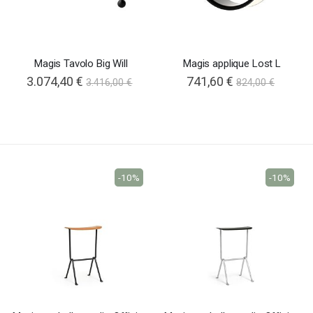
Magis Tavolo Big Will
Magis applique Lost L
3.074,40 €
Special
741,60 €
3.416,00 €
824,00 €
Price
-10%
-10%