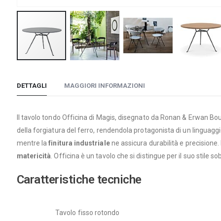
Vai
all'inizio
DETTAGLI
MAGGIORI INFORMAZIONI
della
galleria
di
Il tavolo tondo Officina di Magis, disegnato da Ronan & Erwan Bou
immagini
della forgiatura del ferro, rendendola protagonista di un linguaggi
mentre la
finitura industriale
ne assicura durabilità e precisione
matericità
. Officina è un tavolo che si distingue per il suo stile 
Caratteristiche tecniche
Tavolo fisso rotondo