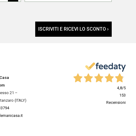
ISCRIVITI E RICEVI LO SCONTO ›
 Casa
om
4,8
/5
resso 21 –
153
tanzaro (ITALY)
Recensioni
33794
lemanicasa.it