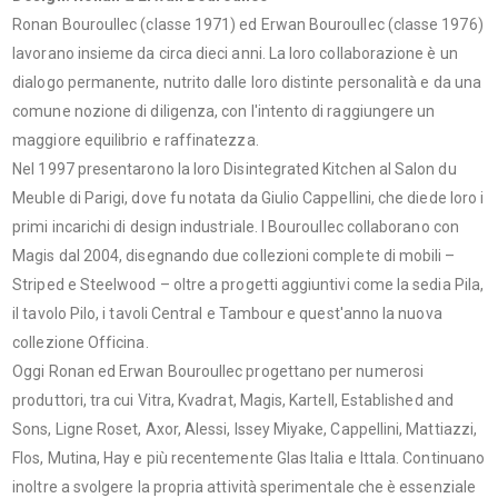
Ronan Bouroullec (classe 1971) ed Erwan Bouroullec (classe 1976)
lavorano insieme da circa dieci anni. La loro collaborazione è un
dialogo permanente, nutrito dalle loro distinte personalità e da una
comune nozione di diligenza, con l'intento di raggiungere un
maggiore equilibrio e raffinatezza.
Nel 1997 presentarono la loro Disintegrated Kitchen al Salon du
Meuble di Parigi, dove fu notata da Giulio Cappellini, che diede loro i
primi incarichi di design industriale. I Bouroullec collaborano con
Magis dal 2004, disegnando due collezioni complete di mobili –
Striped e Steelwood – oltre a progetti aggiuntivi come la sedia Pila,
il tavolo Pilo, i tavoli Central e Tambour e quest'anno la nuova
collezione Officina.
Oggi Ronan ed Erwan Bouroullec progettano per numerosi
produttori, tra cui Vitra, Kvadrat, Magis, Kartell, Established and
Sons, Ligne Roset, Axor, Alessi, Issey Miyake, Cappellini, Mattiazzi,
Flos, Mutina, Hay e più recentemente Glas Italia e Ittala. Continuano
inoltre a svolgere la propria attività sperimentale che è essenziale