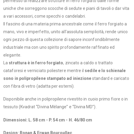
permesso di realizzare strutture in ferro forgiato dalle forme
uniche che sorreggono scocche di sedute e piani di tavoli o dar vita
a vari accessori, come specchi o candelabri.
Il fascino di una materia prima ancestrale come il ferro forgiato a
mano, vivo e imperfetto, unito all’assoluta semplicità, rende unico
ogni pezzo di questa collezione di sapore inconfondibilmente
industriale ma con uno spirito profondamente raffinato ed
elegante.
La
struttura è in ferro forgiato
, zincato a caldo o trattato
cataforesi e verniciato poliestere mentre il
sedile e lo schienale
sono in polipropilene stampato ad iniezione
standard e caricato
con fibra di vetro (adatta per esterni).
Disponibile anche in polipropilene rivestito in cuoio primo fiore o in
tessuto (Kvadrat “Divina Mélange” e “Divina MD”).
Dimensioni: L. 58 cm - P. 54 cm - H. 46/80 cm
Design: Ronan & Erwan Bouroullec