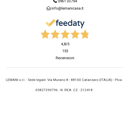
0961 33794
info@lemanicasa.it
4,8
/5
153
Recensioni
LEMANI s.r.l. - Sede legale: Via Murano 8 - 88100 Catanzaro (ITALIA) - P.Iva
03827290796 - N. REA: CZ - 212418