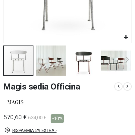
Vai
Magis sedia Officina
all'inizio
della
galleria
di
immagini
570,60 €
634,00 €
-10%
RISPARMIA 5% EXTRA ›