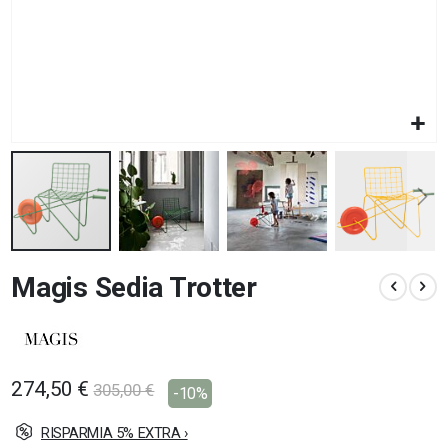
Vai
Magis Sedia Trotter
all'inizio
della
galleria
di
immagini
274,50 €
305,00 €
-10%
RISPARMIA 5% EXTRA ›