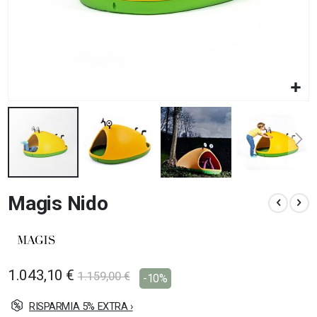
Vai
Magis Nido
all'inizio
della
galleria
di
immagini
1.043,10 €
1.159,00 €
-10%
RISPARMIA 5% EXTRA ›