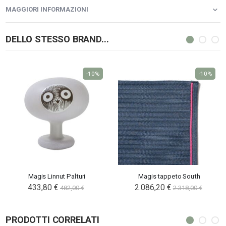
MAGGIORI INFORMAZIONI
DELLO STESSO BRAND...
-10%
-10%
Magis Linnut Palturi
Magis tappeto South
Special
433,80 €
2.086,20 €
482,00 €
2.318,00 €
Price
PRODOTTI CORRELATI