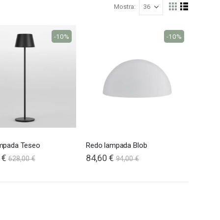
Mostra
Mostra
Griglia
Lista
come
-10%
-10%
Nardi poltrona Folio Rocking
mpada Teseo
Redo lampada Blob
 €
84,60 €
628,00 €
94,00 €