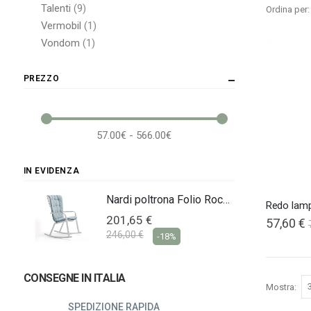
elementi
Talenti
9
Ordina per
elemento
Vermobil
1
elemento
Vondom
1
PREZZO
57.00€ - 566.00€
IN EVIDENZA
Nardi poltrona Folio Rocking
Nardi poltrona Folio Rocking
Redo lam
201,65 €
57,60 €
246,00 €
-18%
CONSEGNE IN ITALIA
Mostra
SPEDIZIONE RAPIDA