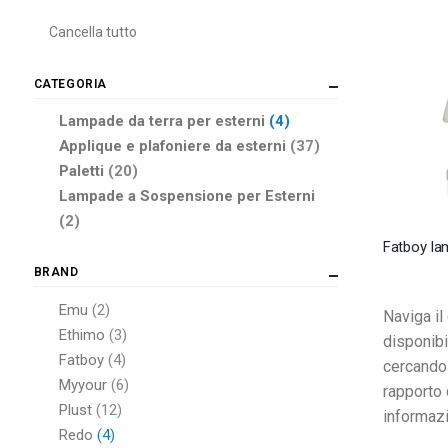
Cancella tutto
CATEGORIA
elementi
Lampade da terra per esterni
4
elementi
Applique e plafoniere da esterni
37
elementi
Paletti
20
Lampade a Sospensione per Esterni
elementi
2
BRAND
elementi
Emu
2
Naviga il
elementi
Ethimo
3
disponibil
elementi
Fatboy
4
cercando 
elementi
Myyour
6
rapporto 
elementi
Plust
12
informaz
elementi
Redo
4