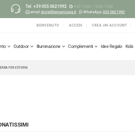
Tel.
+39 055 0621992
9:30-12:30 / 16:30-19:30
email
store@lemanicasa.it
WhatsApp
055 0621992
BENVENUTO
ACCEDI
CREA UN ACCOUNT
nto
Outdoor
Illuminazione
Complementi
Idee Regalo
Kids
ERRA PER ESTERNI
ONATISSIMI