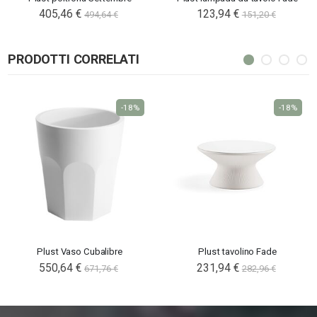
405,46 €
123,94 €
494,64 €
151,20 €
PRODOTTI CORRELATI
-18%
-18%
Plust Vaso Cubalibre
Plust tavolino Fade
550,64 €
231,94 €
671,76 €
282,96 €