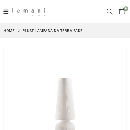
el
0
Toggle
Cart
Nav
HOME
PLUST LAMPADA DA TERRA FADE
Vai
alla
fine
della
galleria
di
immagini