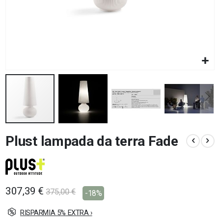
Vai
Plust lampada da terra Fade
all'inizio
della
galleria
di
immagini
307,39 €
375,00 €
-18%
RISPARMIA 5% EXTRA ›