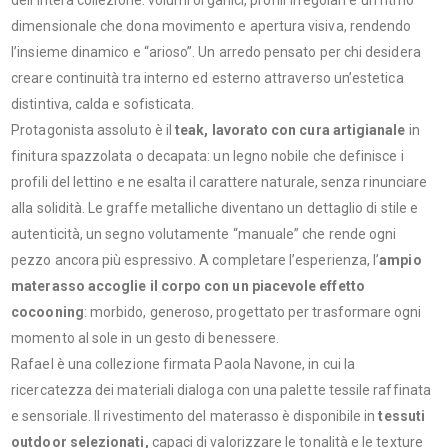
dimensionale che dona movimento e apertura visiva, rendendo
l’insieme dinamico e “arioso”. Un arredo pensato per chi desidera
creare continuità tra interno ed esterno attraverso un’estetica
distintiva, calda e sofisticata.
Protagonista assoluto è il
teak, lavorato con cura artigianale
in
finitura spazzolata o decapata: un legno nobile che definisce i
profili del lettino e ne esalta il carattere naturale, senza rinunciare
alla solidità. Le graffe metalliche diventano un dettaglio di stile e
autenticità, un segno volutamente “manuale” che rende ogni
pezzo ancora più espressivo. A completare l’esperienza, l’
ampio
materasso accoglie il corpo con un piacevole effetto
cocooning
: morbido, generoso, progettato per trasformare ogni
momento al sole in un gesto di benessere.
Rafael è una collezione firmata Paola Navone, in cui la
ricercatezza dei materiali dialoga con una palette tessile raffinata
e sensoriale. Il rivestimento del materasso è disponibile in
tessuti
outdoor selezionati,
capaci di valorizzare le tonalità e le texture