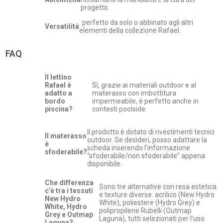
progetto.
: perfetto da solo o abbinato agli altri
Versatilità
elementi della collezione Rafael.
FAQ
Il lettino
Rafael è
Sì, grazie ai materiali outdoor e al
adatto a
materasso con imbottitura
bordo
impermeabile, è perfetto anche in
piscina?
contesti poolside.
Il prodotto è dotato di rivestimenti tecnici
Il materasso
outdoor. Se desideri, posso adattare la
è
scheda inserendo l’informazione
sfoderabile?
“sfoderabile/non sfoderabile” appena
disponibile.
Che differenza
Sono tre alternative con resa estetica
c’è tra i tessuti
e texture diverse: acrilico (New Hydro
New Hydro
White), poliestere (Hydro Grey) e
White, Hydro
polipropilene Rubelli (Outmap
Grey e Outmap
Laguna), tutti selezionati per l’uso
Laguna?