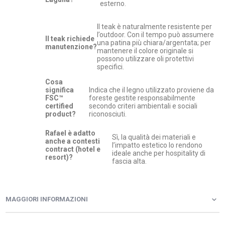
esterno.
Il teak è naturalmente resistente per
l’outdoor. Con il tempo può assumere
Il teak richiede
una patina più chiara/argentata; per
manutenzione?
mantenere il colore originale si
possono utilizzare oli protettivi
specifici.
Cosa
significa
Indica che il legno utilizzato proviene da
FSC™
foreste gestite responsabilmente
certified
secondo criteri ambientali e sociali
product?
riconosciuti.
Rafael è adatto
Sì, la qualità dei materiali e
anche a contesti
l’impatto estetico lo rendono
contract (hotel e
ideale anche per hospitality di
resort)?
fascia alta.
MAGGIORI INFORMAZIONI