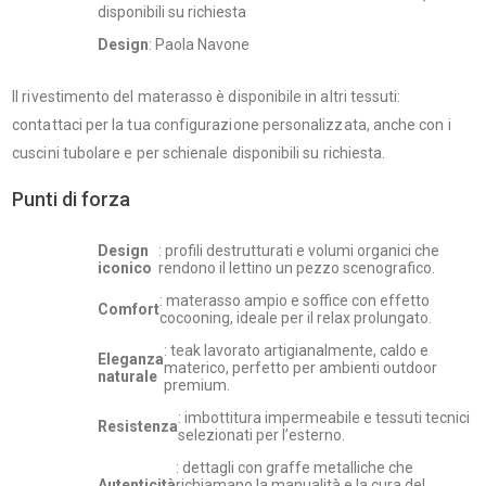
disponibili su richiesta
Design
: Paola Navone
Il rivestimento del materasso è disponibile in altri tessuti:
contattaci per la tua configurazione personalizzata, anche con i
cuscini tubolare e per schienale disponibili su richiesta.
Punti di forza
Design
: profili destrutturati e volumi organici che
iconico
rendono il lettino un pezzo scenografico.
: materasso ampio e soffice con effetto
Comfort
cocooning, ideale per il relax prolungato.
: teak lavorato artigianalmente, caldo e
Eleganza
materico, perfetto per ambienti outdoor
naturale
premium.
: imbottitura impermeabile e tessuti tecnici
Resistenza
selezionati per l’esterno.
: dettagli con graffe metalliche che
Autenticità
richiamano la manualità e la cura del