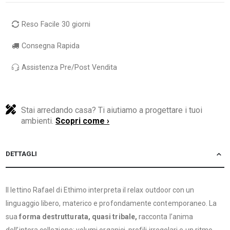
Reso Facile 30 giorni
Consegna Rapida
Assistenza Pre/Post Vendita
Stai arredando casa? Ti aiutiamo a progettare i tuoi
ambienti.
Scopri come ›
DETTAGLI
Il lettino Rafael di Ethimo interpreta il relax outdoor con un
linguaggio libero, materico e profondamente contemporaneo. La
sua
forma destrutturata, quasi tribale,
racconta l’anima
dell’intera collezione: volumi organici, profili irregolari e un ritmo