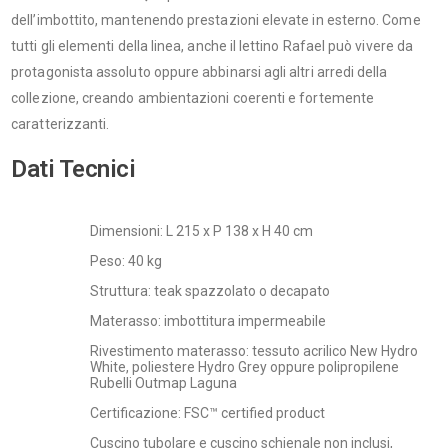
dell’imbottito, mantenendo prestazioni elevate in esterno. Come
tutti gli elementi della linea, anche il lettino Rafael può vivere da
protagonista assoluto oppure abbinarsi agli altri arredi della
collezione, creando ambientazioni coerenti e fortemente
caratterizzanti.
Dati Tecnici
Dimensioni: L 215 x P 138 x H 40 cm
Peso: 40 kg
Struttura: teak spazzolato o decapato
Materasso: imbottitura impermeabile
Rivestimento materasso: tessuto acrilico New Hydro
White, poliestere Hydro Grey oppure polipropilene
Rubelli Outmap Laguna
Certificazione: FSC™ certified product
Cuscino tubolare e cuscino schienale non inclusi,