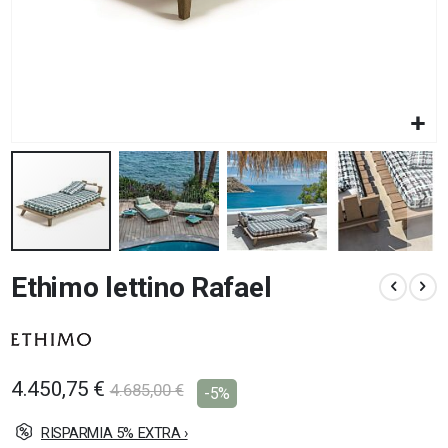
Vai
Ethimo lettino Rafael
all'inizio
della
galleria
di
immagini
4.450,75 €
4.685,00 €
-5%
RISPARMIA 5% EXTRA ›