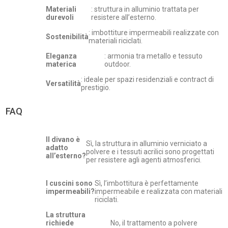
Materiali
: struttura in alluminio trattata per
durevoli
resistere all’esterno.
: imbottiture impermeabili realizzate con
Sostenibilità
materiali riciclati.
Eleganza
: armonia tra metallo e tessuto
materica
outdoor.
: ideale per spazi residenziali e contract di
Versatilità
prestigio.
FAQ
Il divano è
Sì, la struttura in alluminio verniciato a
adatto
polvere e i tessuti acrilici sono progettati
all’esterno?
per resistere agli agenti atmosferici.
I cuscini sono
Sì, l’imbottitura è perfettamente
impermeabili?
impermeabile e realizzata con materiali
riciclati.
La struttura
richiede
No, il trattamento a polvere