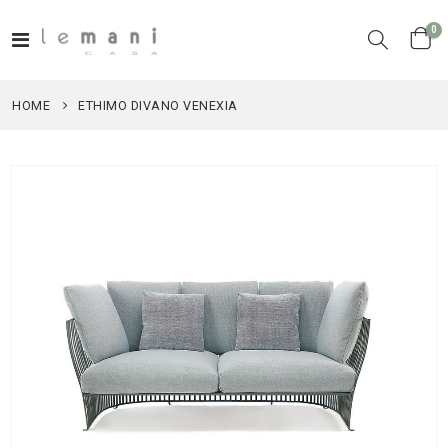
el
0
Toggle
Cart
Nav
HOME
ETHIMO DIVANO VENEXIA
Vai
alla
fine
della
galleria
di
immagini