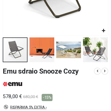
Vai
Emu sdraio Snooze Cozy
all'inizio
della
galleria
di
immagini
578,00 €
680,00 €
-15%
RISPARMIA 5% EXTRA ›