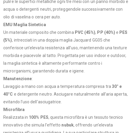
pulire le superfici metalliche ogni tre mesi con un panno morbido e
acqua o detergenti neutri, proteggendole successivamente con
olio di vaselina o cera per auto.
EMU Maglia Sintetica
Un materiale composito che combina
PVC (45%)
,
PP (40%)
e
PES
(5%)
, intrecciati in una doppia maglia
Jacquard GG05
che
conferisce un’elevata resistenza all’uso, mantenendo una texture
morbida e piacevole al tatto. Progettata per uso indoor e outdoor,
la maglia sintetica è altamente performante contro i
microrganismi, garantendo durata e igiene.
Manutenzione
:
Lavaggio a mano con acqua a temperatura compresa tra
30° e
40°C
e detergente neutro. Asciugare naturalmente all’aria aperta,
evitando l’uso dell’asciugatrice.
Microfibra
Realizzata in
100% PES
, questa microfibra è un tessuto tecnico
innovativo che simula l’effetto
nubuk
, offrendo un’elevata
resistenza all’usura quotidiana. La sua particolare struttura in