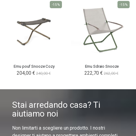
-15%
-15%
Emu pouf Snooze Cozy
Emu Sdraio Snooze
204,00 €
222,70 €
240,00 €
262,00 €
Stai arredando casa? Ti
aiutiamo noi
Non limitarti a scegliere un prodotto. I nostri
designer ti aiutano a progettare ambienti completi,