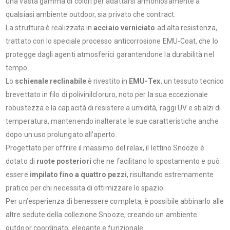
una vasta gamma di colori per adattarsi armoniosamente a
qualsiasi ambiente outdoor, sia privato che contract.
La struttura è realizzata in
acciaio verniciato
ad alta resistenza,
trattato con lo speciale processo anticorrosione EMU-Coat, che lo
protegge dagli agenti atmosferici garantendone la durabilità nel
tempo.
Lo
schienale reclinabile
è rivestito in
EMU-Tex
, un tessuto tecnico
brevettato in filo di polivinilcloruro, noto per la sua eccezionale
robustezza e la capacità di resistere a umidità, raggi UV e sbalzi di
temperatura, mantenendo inalterate le sue caratteristiche anche
dopo un uso prolungato all’aperto.
Progettato per offrire il massimo del relax, il lettino Snooze è
dotato di
ruote posteriori
che ne facilitano lo spostamento e può
essere
impilato fino a quattro pezzi
, risultando estremamente
pratico per chi necessita di ottimizzare lo spazio.
Per un’esperienza di benessere completa, è possibile abbinarlo alle
altre sedute della collezione Snooze, creando un ambiente
outdoor coordinato, elegante e funzionale.