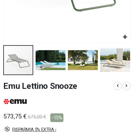
Vai
Emu Lettino Snooze
all'inizio
della
galleria
di
immagini
573,75 €
675,00 €
-15%
RISPARMIA 5% EXTRA ›