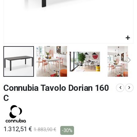
Vai
Connubia Tavolo Dorian 160
all'inizio
della
C
galleria
di
immagini
1.312,51 €
1.883,90 €
-30%