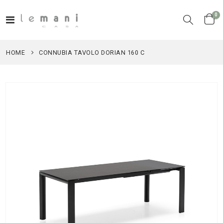
el
0
Toggle
Cart
Nav
HOME
CONNUBIA TAVOLO DORIAN 160 C
Vai
alla
fine
della
galleria
di
immagini