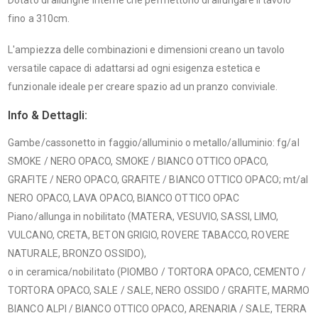
Dotato di allunghe interne che permettono di allungare il tavolo
fino a 310cm.
L'ampiezza delle combinazioni e dimensioni creano un tavolo
versatile capace di adattarsi ad ogni esigenza estetica e
funzionale ideale per creare spazio ad un pranzo conviviale.
Info & Dettagli:
Gambe/cassonetto in faggio/alluminio o metallo/alluminio: fg/al
SMOKE / NERO OPACO, SMOKE / BIANCO OTTICO OPACO,
GRAFITE / NERO OPACO, GRAFITE / BIANCO OTTICO OPACO; mt/al
NERO OPACO, LAVA OPACO, BIANCO OTTICO OPAC
Piano/allunga in nobilitato (MATERA, VESUVIO, SASSI, LIMO,
VULCANO, CRETA, BETON GRIGIO, ROVERE TABACCO, ROVERE
NATURALE, BRONZO OSSIDO),
o in ceramica/nobilitato (PIOMBO / TORTORA OPACO, CEMENTO /
TORTORA OPACO, SALE / SALE, NERO OSSIDO / GRAFITE, MARMO
BIANCO ALPI / BIANCO OTTICO OPACO, ARENARIA / SALE, TERRA