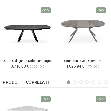
-30%
-30%
Outlet Calligaris tavolo Icaro sagomato
Connubia Tavolo Giove 140
3.710,00 €
1.026,94 €
5.325,10 €
1.474,00 €
PRODOTTI CORRELATI
-5%
-5%