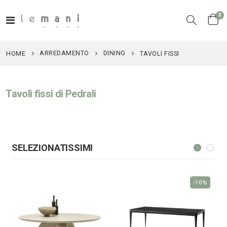
el
0
Toggle
Cart
Nav
ARREDAMENTO
DINING
HOME
TAVOLI FISSI
Tavoli fissi di Pedrali
SELEZIONATISSIMI
-10%