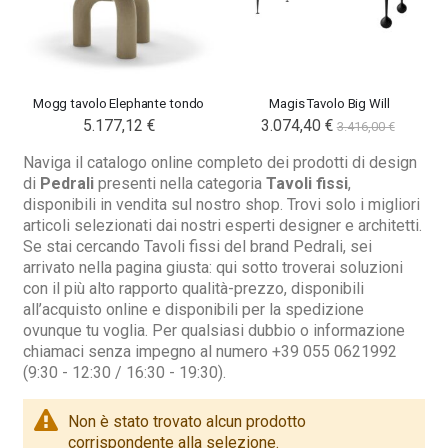
Nardi poltrona Folio Rocking
Nardi poltrona Folio Rocking
201,65 €
201,65 €
Mogg tavolo Elephante tondo
Magis Tavolo Big Will
246,00 €
246,00 €
5.177,12 €
3.074,40 €
-18%
-18%
3.416,00 €
Naviga il catalogo online completo dei prodotti di design
di
Pedrali
presenti nella categoria
Tavoli fissi
,
disponibili in vendita sul nostro shop. Trovi solo i migliori
articoli selezionati dai nostri esperti designer e architetti.
Se stai cercando Tavoli fissi del brand Pedrali, sei
arrivato nella pagina giusta: qui sotto troverai soluzioni
con il più alto rapporto qualità-prezzo, disponibili
all’acquisto online e disponibili per la spedizione
ovunque tu voglia. Per qualsiasi dubbio o informazione
chiamaci senza impegno al numero +39 055 0621992
(9:30 - 12:30 / 16:30 - 19:30).
Non è stato trovato alcun prodotto
corrispondente alla selezione.