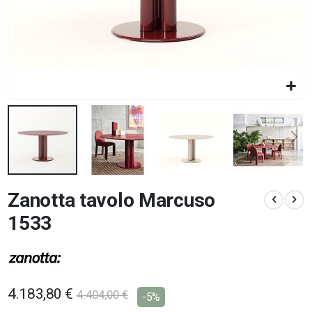
Vai
Zanotta tavolo Marcuso
all'inizio
della
1533
galleria
di
immagini
4.183,80 €
4.404,00 €
-5%