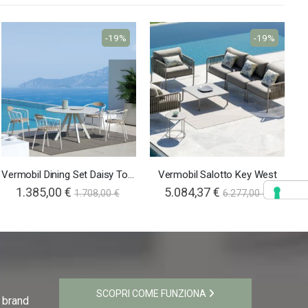
-19%
-19%
Vermobil Dining Set Daisy Tondo
Vermobil Salotto Key West
1.385,00 €
5.084,37 €
1.708,00 €
6.277,00 €
SCOPRI COME FUNZIONA
i brand