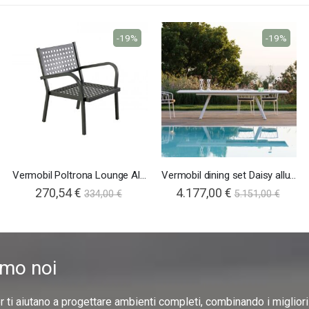
-19%
-19%
Vermobil Poltrona Lounge Alice
Vermobil dining set Daisy allungabile
270,54 €
4.177,00 €
334,00 €
5.151,00 €
amo noi
er ti aiutano a progettare ambienti completi, combinando i miglior