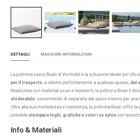
Vai
all'inizio
DETTAGLI
MAGGIORI INFORMAZIONI
della
galleria
di
La poltrona sacco Bean di Vermobil è la soluzione ideale per chi c
immagini
per il trasporto
, si adatta perfettamente a qualsiasi spazio,
dal 
Realizzata con materiali sicuri e resistenti, la poltrona Bean è dot
sfoderabile
, consentendo di separarla dal sacco interno per una f
Oltre alla sua morbidezza e resistenza, la poltrona Bean offre la
possibile
stampare loghi, grafiche e colori su nylon
con tecniche
Info & Materiali