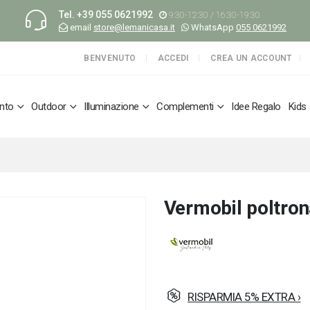
Tel.
+39 055 0621992
9:30-12:30 / 16:30-19:30
email
store@lemanicasa.it
WhatsApp
055 0621992
BENVENUTO
ACCEDI
CREA UN ACCOUNT
nto
Outdoor
Illuminazione
Complementi
Idee Regalo
Kids
Vermobil poltro
RISPARMIA 5% EXTRA ›