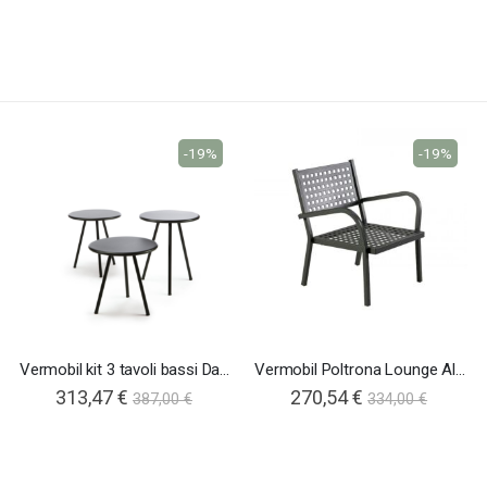
-19%
-19%
Vermobil kit 3 tavoli bassi Daisy
Vermobil Poltrona Lounge Alice
313,47 €
270,54 €
387,00 €
334,00 €