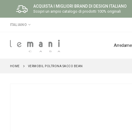
ACQUISTA I MIGLIORI BRAND DI DESIGN ITALIANO
Scopri un ampio catalogo di prodotti 100% originali
LINGUA
ITALIANO
Arredame
HOME
VERMOBIL POLTRONA SACCO BEAN
Vai
alla
fine
della
galleria
di
immagini