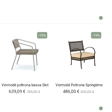
-19%
-19%
Vermobil poltrona bassa Slot
Vermobil Poltrona Springtime
639,09 €
486,00 €
789,00 €
600,00 €