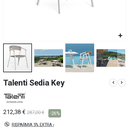
Vai
Talenti Sedia Key
all'inizio
della
galleria
di
immagini
212,38 €
287,00 €
-26%
RISPARMIA 5% EXTRA ›