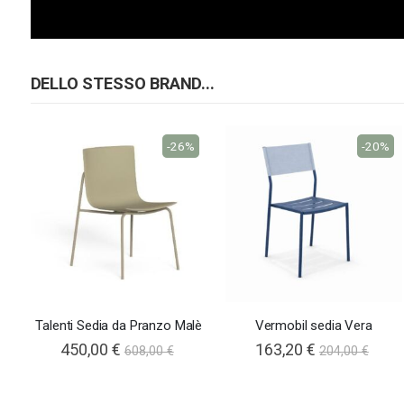
DELLO STESSO BRAND...
-26%
-20%
Talenti Sedia da Pranzo Malè
Vermobil sedia Vera
450,00 €
163,20 €
608,00 €
204,00 €