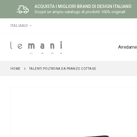
ACQUISTA I MIGLIORI BRAND DI DESIGN ITALIANO
Scopri un ampio catalogo di prodotti 100% originali
LINGUA
ITALIANO
Arredame
HOME
TALENTI POLTRONA DA PRANZO COTTAGE
Vai
alla
fine
della
galleria
di
immagini