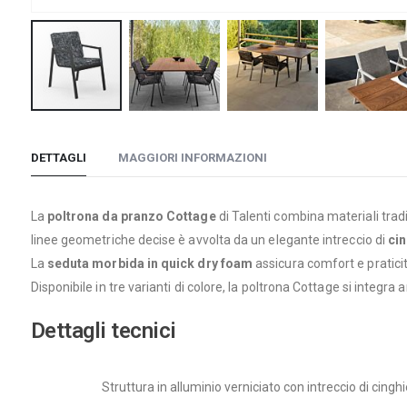
Vai
all'inizio
DETTAGLI
MAGGIORI INFORMAZIONI
della
galleria
di
La
poltrona da pranzo Cottage
di Talenti combina materiali tra
immagini
linee geometriche decise è avvolta da un elegante intreccio di
cin
La
seduta morbida in quick dry foam
assicura comfort e praticit
Disponibile in tre varianti di colore, la poltrona Cottage si integr
Dettagli tecnici
Struttura in alluminio verniciato con intreccio di cinghi