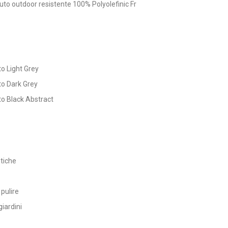
suto outdoor resistente 100% Polyolefinic Fr
o Light Grey
to Dark Grey
to Black Abstract
stiche
 pulire
giardini