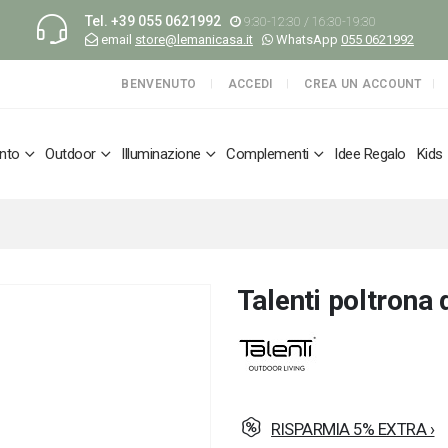
Tel.
+39 055 0621992
9:30-12:30 / 16:30-19:30
email
store@lemanicasa.it
WhatsApp
055 0621992
BENVENUTO
ACCEDI
CREA UN ACCOUNT
nto
Outdoor
Illuminazione
Complementi
Idee Regalo
Kids
Talenti poltrona
RISPARMIA 5% EXTRA ›