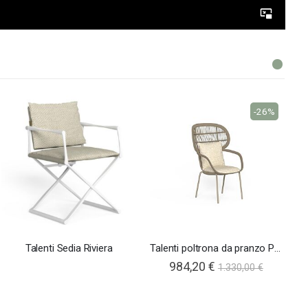
-26%
Talenti Sedia Riviera
Talenti poltrona da pranzo Panama schienale alto
984,20 €
1.330,00 €