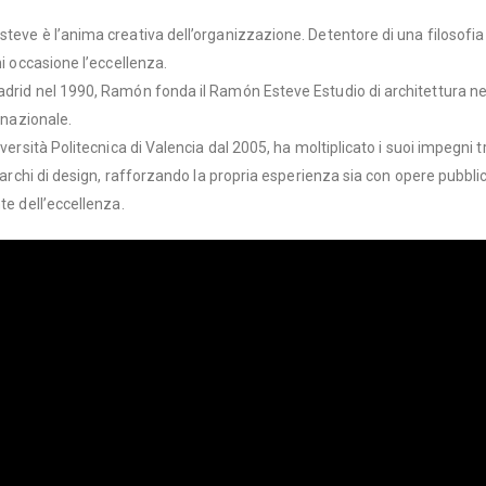
eve è l’anima creativa dell’organizzazione. Detentore di una filosofia un
ni occasione l’eccellenza.
drid nel 1990, Ramón fonda il Ramón Esteve Estudio di architettura nel 1
rnazionale.
iversità Politecnica di Valencia dal 2005, ha moltiplicato i suoi impegni
 marchi di design, rafforzando la propria esperienza sia con opere pubblic
te dell’eccellenza.