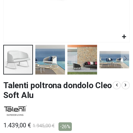
Vai
Talenti poltrona dondolo Cleo
all'inizio
della
Soft Alu
galleria
di
immagini
1.439,00 €
1.945,00 €
-26%