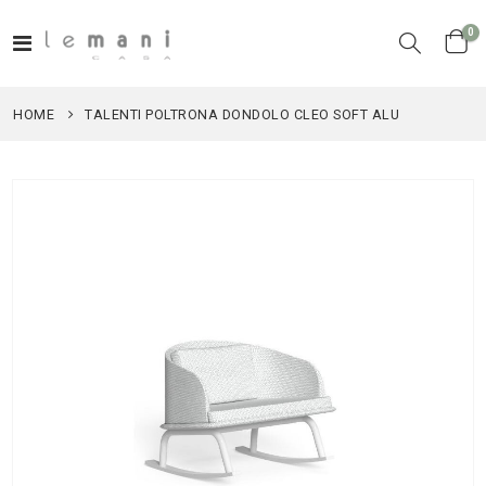
el
0
Toggle
Cart
Nav
HOME
TALENTI POLTRONA DONDOLO CLEO SOFT ALU
Vai
alla
fine
della
galleria
di
immagini