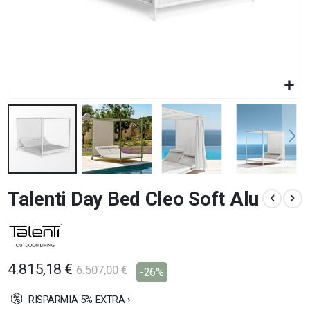
Vai
Talenti Day Bed Cleo Soft Alu
all'inizio
della
galleria
di
immagini
4.815,18 €
6.507,00 €
-26%
RISPARMIA 5% EXTRA ›