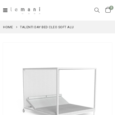
el
0
Toggle
Cart
Nav
HOME
TALENTI DAY BED CLEO SOFT ALU
Vai
alla
fine
della
galleria
di
immagini