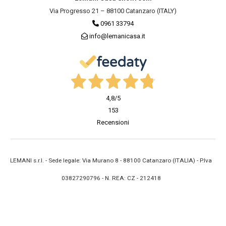
Via Progresso 21 – 88100 Catanzaro (ITALY)
0961 33794
info@lemanicasa.it
4,8
/5
153
Recensioni
LEMANI s.r.l. - Sede legale: Via Murano 8 - 88100 Catanzaro (ITALIA) - P.Iva
03827290796 - N. REA: CZ - 212418