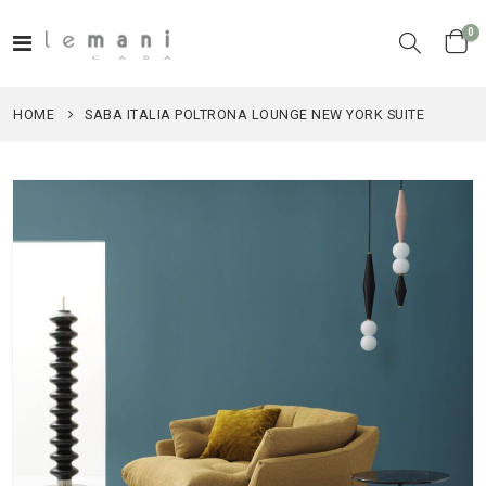
el
0
Toggle
Cart
Nav
HOME
SABA ITALIA POLTRONA LOUNGE NEW YORK SUITE
Vai
alla
fine
della
galleria
di
immagini