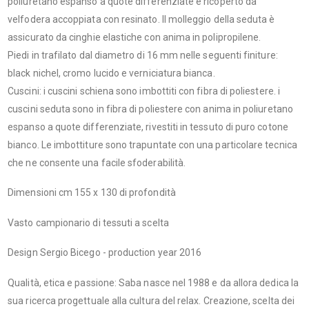
poliuretano espanso a quote differenziate e ricoperto da
velfodera accoppiata con resinato. Il molleggio della seduta è
assicurato da cinghie elastiche con anima in polipropilene.
Piedi in trafilato dal diametro di 16 mm nelle seguenti finiture:
black nichel, cromo lucido e verniciatura bianca.
Cuscini: i cuscini schiena sono imbottiti con fibra di poliestere. i
cuscini seduta sono in fibra di poliestere con anima in poliuretano
espanso a quote differenziate, rivestiti in tessuto di puro cotone
bianco. Le imbottiture sono trapuntate con una particolare tecnica
che ne consente una facile sfoderabilità.
Dimensioni cm 155 x 130 di profondità
Vasto campionario di tessuti a scelta
Design Sergio Bicego - production year 2016
Qualità, etica e passione: Saba nasce nel 1988 e da allora dedica la
sua ricerca progettuale alla cultura del relax. Creazione, scelta dei