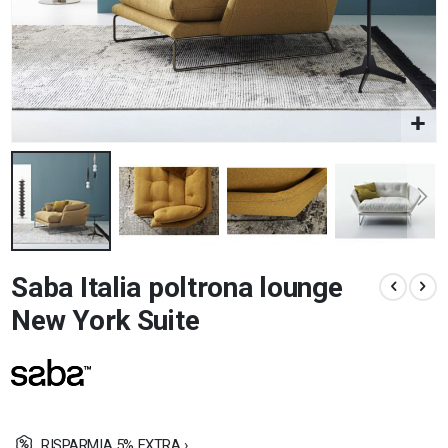
Vai
Saba Italia poltrona lounge
all'inizio
della
New York Suite
galleria
di
immagini
RISPARMIA 5% EXTRA ›