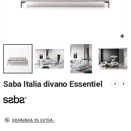
Vai
Saba Italia divano Essentiel
all'inizio
della
galleria
di
immagini
RISPARMIA 5% EXTRA ›