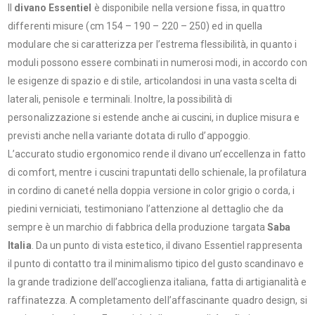
Il
divano Essentiel
è disponibile nella versione fissa, in quattro
differenti misure (cm 154 – 190 – 220 – 250) ed in quella
modulare che si caratterizza per l’estrema flessibilità, in quanto i
moduli possono essere combinati in numerosi modi, in accordo con
le esigenze di spazio e di stile, articolandosi in una vasta scelta di
laterali, penisole e terminali. Inoltre, la possibilità di
personalizzazione si estende anche ai cuscini, in duplice misura e
previsti anche nella variante dotata di rullo d’appoggio.
L’accurato studio ergonomico rende il divano un’eccellenza in fatto
di comfort, mentre i cuscini trapuntati dello schienale, la profilatura
in cordino di caneté nella doppia versione in color grigio o corda, i
piedini verniciati, testimoniano l’attenzione al dettaglio che da
sempre è un marchio di fabbrica della produzione targata
Saba
Italia
. Da un punto di vista estetico, il divano Essentiel rappresenta
il punto di contatto tra il minimalismo tipico del gusto scandinavo e
la grande tradizione dell’accoglienza italiana, fatta di artigianalità e
raffinatezza. A completamento dell’affascinante quadro design, si