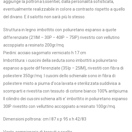
aggiunge la poltrona Essentiel, dalla personalità sofisticata,
eventualmente realizzabile in colore a contrasto rispetto a quello
del divano. E il salotto non sarà più lo stesso.
Struttura in legno imbottito con poliuretano espanso a quote
differenziate (21IM – 30P – 40IP – 75IP) rivestito con vellutino
accoppiato a resinato 200gr/mq.
Piedini: acciaio sagomato verniciato h 17 cm
Imbottitura: i cuscini della seduta sono imbottiti a poliuretano
espanso a quote differenziate (35Ip – 25IM), rivestiti con fibra di
poliestere 350gr/mq. I cuscini dello schienale sono in fibra di
poliestere misto a piuma d'oca lavata e sterilizzata suddivisa a
scomparti e rivestita con tessuto di cotone bianco 100% antipiuma.
Il cilindro dei cuscini schiena alti e' imbottito in poliuretano espanso
30IP rivestito con velluttino accoppiato a resinato 100gr/mq.
Dimensioni poltrona: cm l 87 x p 95 x h 42/83
Vasto campionario di tessuti a scelta